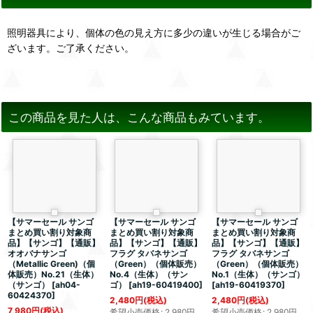
照明器具により、個体の色の見え方に多少の違いが生じる場合がご
ざいます。ご了承ください。
この商品を見た人は、こんな商品もみています。
【サマーセール サンゴ
【サマーセール サンゴ
【サマーセール サンゴ
まとめ買い割り対象商
まとめ買い割り対象商
まとめ買い割り対象商
品】【サンゴ】【通販】
品】【サンゴ】【通販】
品】【サンゴ】【通販】
オオバナサンゴ
フラグ タバネサンゴ
フラグ タバネサンゴ
（Metallic Green)（個
（Green）（個体販売）
（Green）（個体販売）
体販売）No.21（生体）
No.4（生体）（サン
No.1（生体）（サンゴ）
（サンゴ）
[
ah04-
ゴ）
[
ah19-60419400
]
[
ah19-60419370
]
60424370
]
2,480
円
(税込)
2,480
円
(税込)
7,980
円
(税込)
希望小売価格
:
2,980
円
希望小売価格
:
2,980
円