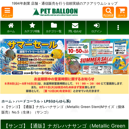
1994年創業 店舗・通信販売を行う信頼実績のアクアリウムショップ
メニュー
商品検索
カート
ホーム
カテゴリ特集
カテゴリ一覧
問い合わせ
ログイン
ホーム
>
ハードコーラル
>
LPS(ゆらゆら系)
>
【サンゴ】【通販】ナガレハナサンゴ（Metallic Green Stem)Mサイズ（個体
販売）No.5（生体）（サンゴ）
【サンゴ】【通販】ナガレハナサンゴ（Metallic Green