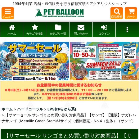
1994年創業 店舗・通信販売を行う信頼実績のアクアリウムショップ
メニュー
商品検索
カート
ホーム
カテゴリ特集
カテゴリ一覧
問い合わせ
ログイン
ホーム
>
ハードコーラル
>
LPS(ゆらゆら系)
>
【サマーセール サンゴまとめ買い割り対象商品】【サンゴ】【通販】ナガレハ
ナサンゴ（Metallic Green Stem)Mサイズ（個体販売）No.4（生体）（サンゴ）
【サマーセール サンゴまとめ買い割り対象商品】【サ