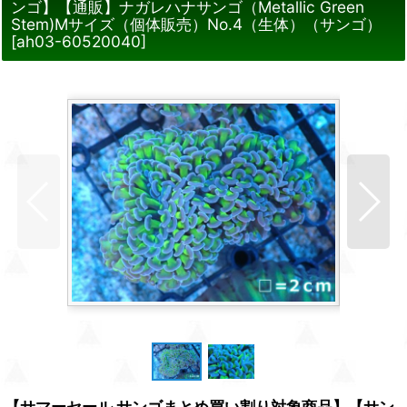
ンゴ】【通販】ナガレハナサンゴ（Metallic Green
Stem)Mサイズ（個体販売）No.4（生体）（サンゴ）
[
ah03-60520040
]
【サマーセール サンゴまとめ買い割り対象商品】【サン