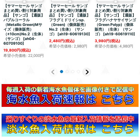
【サマーセール サンゴ
【サマーセール サンゴ
【サマーセール サンゴ
まとめ買い割り対象商
まとめ買い割り対象商
まとめ買い割り対象商
品】【サンゴ】【通販】
品】【サンゴ】【通販】
品】【サンゴ】【通販】
バブルコーラル
フラグミドリイシsp.
フラグハナヤサイサンゴ
（Metallic Green)Mサ
（Green)（個体販売）
（Green Polyp)（個体
イズ（個体販売）
No.2（生体）（サン
販売）（生体）（サン
（±10cm)No.2（生体）
ゴ）
[
ah19-60619130
]
ゴ）
[
ah19-60619110
]
（サンゴ）
[
ah04-
2,480
円
(税込)
3,980
円
(税込)
60709100
]
希望小売価格
:
2,980
円
希望小売価格
:
4,980
円
19,800
円
(税込)
希望小売価格
:
22,000
円