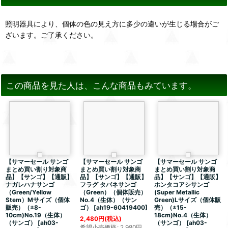
照明器具により、個体の色の見え方に多少の違いが生じる場合がご
ざいます。ご了承ください。
この商品を見た人は、こんな商品もみています。
【サマーセール サンゴ
【サマーセール サンゴ
【サマーセール サンゴ
まとめ買い割り対象商
まとめ買い割り対象商
まとめ買い割り対象商
品】【サンゴ】【通販】
品】【サンゴ】【通販】
品】【サンゴ】【通販】
ナガレハナサンゴ
フラグ タバネサンゴ
ホンタコアシサンゴ
（Green/Yellow
（Green）（個体販売）
(Super Metallic
Stem）Mサイズ（個体
No.4（生体）（サン
Green)Lサイズ（個体販
販売）（±8-
ゴ）
[
ah19-60419400
]
売）（±15-
10cm)No.19（生体）
18cm)No.4（生体）
2,480
円
(税込)
（サンゴ）
[
ah03-
（サンゴ）
[
ah03-
希望小売価格
:
2,980
円