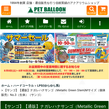
1994年創業 店舗・通信販売を行う信頼実績のアクアリウムショップ
メニュー
商品検索
カート
ホーム
カテゴリ特集
カテゴリ一覧
問い合わせ
ログイン
ホーム
>
ハードコーラル
>
LPS(ゆらゆら系)
>
【サンゴ】【通販】ナガレハナサンゴ（Metallic Green Stem)Mサイズ（個体
販売）No.3（生体）（サンゴ）
【サンゴ】【通販】ナガレハナサンゴ（Metallic Green