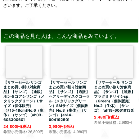
ざいます。ご了承ください。
この商品を見た人は、こんな商品もみています。
【サマーセール サンゴ
【サマーセール サンゴ
【サマーセール サンゴ
まとめ買い割り対象商
まとめ買い割り対象商
まとめ買い割り対象商
品】【サンゴ】【通販】
品】【サンゴ】【通販】
品】【サンゴ】【通販】
ホンタコアシサンゴ（メ
ヘアリーディスクコーラ
フラグミドリイシsp.
タリックグリーン）Lサ
ル（メタリックグリー
（Green)（個体販売）
イズ（個体販売）
ン）SMサイズ（個体販
No.2（生体）（サン
（±15-18cm)No.6（生
売）No.8（生体）（サ
ゴ）
[
ah19-60619130
]
体）（サンゴ）
[
ah03-
ンゴ）
[
ah14-
2,480
円
(税込)
60330060
]
60419250
]
希望小売価格
:
2,980
円
24,800
円
(税込)
3,980
円
(税込)
希望小売価格
:
26,800
円
希望小売価格
:
4,980
円