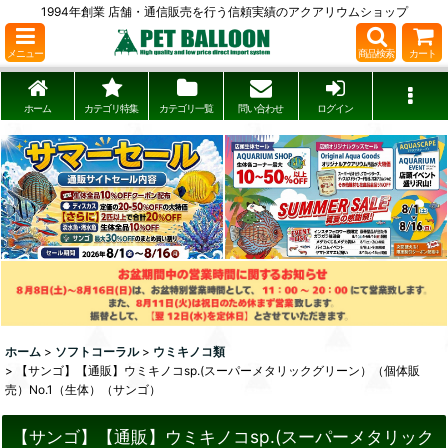
1994年創業 店舗・通信販売を行う信頼実績のアクアリウムショップ
メニュー
商品検索
カート
ホーム
カテゴリ特集
カテゴリ一覧
問い合わせ
ログイン
ホーム
>
ソフトコーラル
>
ウミキノコ類
>
【サンゴ】【通販】ウミキノコsp.(スーパーメタリックグリーン）（個体販
売）No.1（生体）（サンゴ）
【サンゴ】【通販】ウミキノコsp.(スーパーメタリック