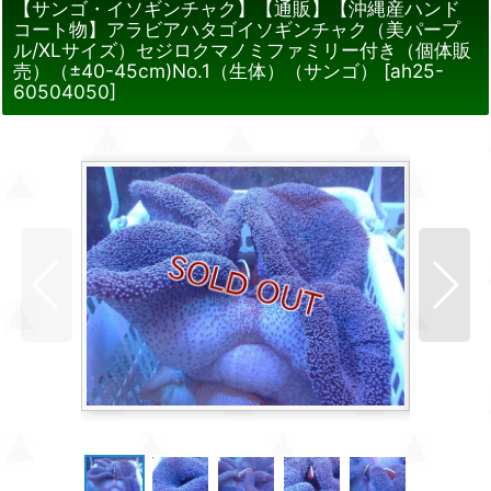
【サンゴ・イソギンチャク】【通販】【沖縄産ハンド
コート物】アラビアハタゴイソギンチャク（美パープ
ル/XLサイズ）セジロクマノミファミリー付き（個体販
売）（±40-45cm)No.1（生体）（サンゴ）
[
ah25-
60504050
]