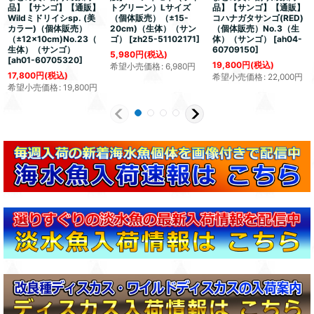
品】【サンゴ】【通販】
トグリーン）Lサイズ
品】【サンゴ】【通販】
Wildミドリイシsp. (美
（個体販売）（±15-
コハナガタサンゴ(RED)
カラー)（個体販売）
20cm)（生体）（サン
（個体販売）No.3（生
（±12x10cm)No.23（
ゴ）
[
zh25-51102171
]
体）（サンゴ）
[
ah04-
生体）（サンゴ）
60709150
]
5,980
円
(税込)
[
ah01-60705320
]
19,800
円
(税込)
希望小売価格
:
6,980
円
17,800
円
(税込)
希望小売価格
:
22,000
円
希望小売価格
:
19,800
円