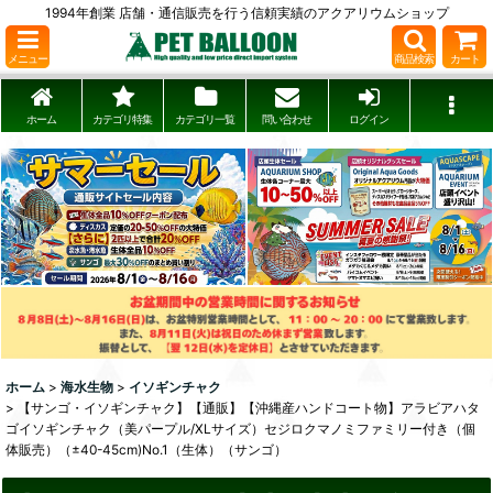
1994年創業 店舗・通信販売を行う信頼実績のアクアリウムショップ
メニュー
商品検索
カート
ホーム
カテゴリ特集
カテゴリ一覧
問い合わせ
ログイン
ホーム
>
海水生物
>
イソギンチャク
>
【サンゴ・イソギンチャク】【通販】【沖縄産ハンドコート物】アラビアハタ
ゴイソギンチャク（美パープル/XLサイズ）セジロクマノミファミリー付き（個
体販売）（±40-45cm)No.1（生体）（サンゴ）