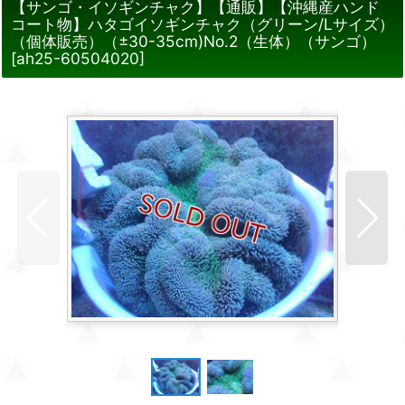
【サンゴ・イソギンチャク】【通販】【沖縄産ハンド
コート物】ハタゴイソギンチャク（グリーン/Lサイズ）
（個体販売）（±30-35cm)No.2（生体）（サンゴ）
[
ah25-60504020
]