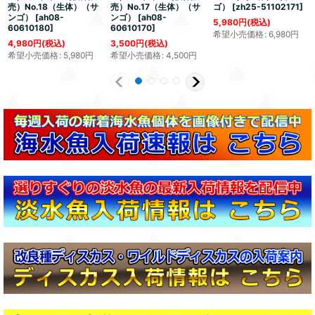
売）No.18（生体）（サ
売）No.17（生体）（サ
ゴ）
[
zh25-51102171
]
ンゴ）
[
ah08-
ンゴ）
[
ah08-
5,980
円
(税込)
60610180
]
60610170
]
希望小売価格
:
6,980
円
4,980
円
(税込)
3,500
円
(税込)
希望小売価格
:
5,980
円
希望小売価格
:
4,500
円