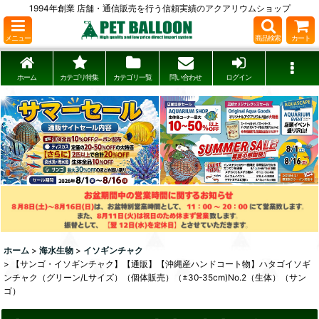
1994年創業 店舗・通信販売を行う信頼実績のアクアリウムショップ
メニュー
商品検索
カート
ホーム
カテゴリ特集
カテゴリ一覧
問い合わせ
ログイン
ホーム
>
海水生物
>
イソギンチャク
>
【サンゴ・イソギンチャク】【通販】【沖縄産ハンドコート物】ハタゴイソギ
ンチャク（グリーン/Lサイズ）（個体販売）（±30-35cm)No.2（生体）（サン
ゴ）