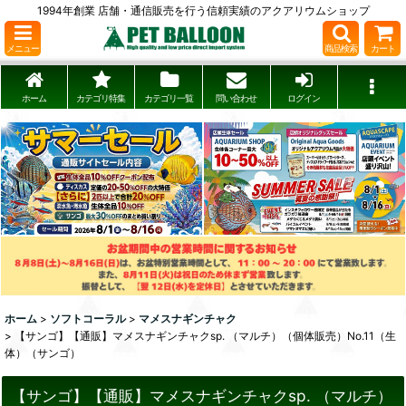
1994年創業 店舗・通信販売を行う信頼実績のアクアリウムショップ
メニュー
商品検索
カート
ホーム
カテゴリ特集
カテゴリ一覧
問い合わせ
ログイン
ホーム
>
ソフトコーラル
>
マメスナギンチャク
>
【サンゴ】【通販】マメスナギンチャクsp. （マルチ）（個体販売）No.11（生
体）（サンゴ）
【サンゴ】【通販】マメスナギンチャクsp. （マルチ）