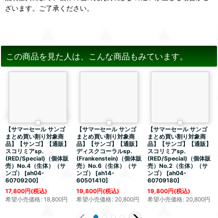
ざいます。ご了承ください。
この商品を見た人は、こんな商品もみています。
【サマーセール サンゴ
【サマーセール サンゴ
【サマーセール サンゴ
まとめ買い割り対象商
まとめ買い割り対象商
まとめ買い割り対象商
品】【サンゴ】【通販】
品】【サンゴ】【通販】
品】【サンゴ】【通販】
スコリミアsp.
ディスクコーラルsp.
スコリミアsp.
(RED/Special)（個体販
(Frankenstein)（個体販
(RED/Special)（個体販
売）No.4（生体）（サ
売）No.6（生体）（サ
売）No.2（生体）（サ
ンゴ）
[
ah04-
ンゴ）
[
ah14-
ンゴ）
[
ah04-
60709200
]
60501410
]
60709180
]
17,800
円
(税込)
19,800
円
(税込)
19,800
円
(税込)
希望小売価格
:
18,800
円
希望小売価格
:
20,800
円
希望小売価格
:
20,800
円