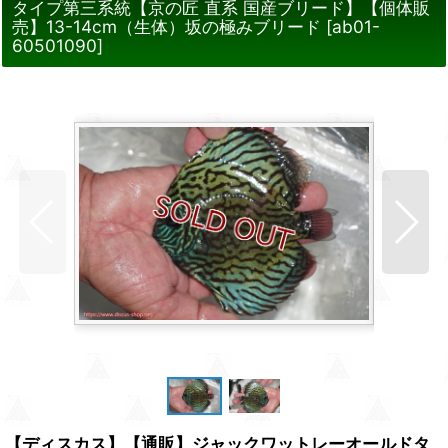
タイプ第三系統【京の匠 直系 国産ブリード】【個体販
売】13-14cm（生体）坂の極みブリード
[
ab01-
60501090
]
【ディスカス】【通販】ジャックワットレーオールドタ