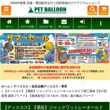
1994年創業 店舗・通信販売を行う信頼実績のアクアリウムショップ
メニュー
商品検索
カート
ホーム
カテゴリ特集
カテゴリ一覧
問い合わせ
ログイン
ホーム
>
ディスカス
>
改良品種ディスカス－青系
>
【ディスカス】【通販】ジャックワットレーオールドタイプ第三系統【京の匠
直系 国産ブリード】【個体販売】13-14cm（生体）坂の極みブリード
【ディスカス】【通販】ジャックワットレーオールド