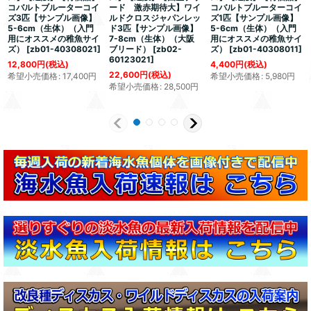
コバルトブルーターコイ
ード 激赤期待大】ワイ
コバルトブルーターコイ
ズ3匹【サンプル画像】
ルドクロスジャパンレッ
ズ1匹【サンプル画像】
5-6cm（生体）（入門
ド3匹【サンプル画像】
5-6cm（生体）（入門
用にオススメの稚魚サイ
7-8cm（生体）（大阪
用にオススメの稚魚サイ
ズ）
[
zb01-40308021
]
ブリード）
[
zb02-
ズ）
[
zb01-40308011
]
60123021
]
12,800
円
(税込)
4,400
円
(税込)
22,600
円
(税込)
希望小売価格
:
17,400
円
希望小売価格
:
5,980
円
希望小売価格
:
28,500
円