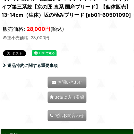
イプ第三系統【京の匠 直系 国産ブリード】【個体販売】
13-14cm（生体）坂の極みブリード
[
ab01-60501090
]
販売価格
:
28,000
円
(税込)
希望小売価格
:
28,000
円
返品特約に関する重要事項
お問い合わせ
お気に入り登録
電話お問合わせ