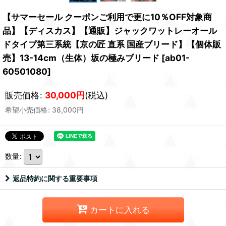
【サマーセール クーポンご利用で更に10％OFF対象商
品】【ディスカス】【通販】ジャックワットレーオール
ドタイプ第三系統【京の匠 直系 国産ブリード】【個体販
売】13-14cm（生体）坂の極みブリード
[
ab01-
60501080
]
販売価格
:
30,000
円
(税込)
希望小売価格
:
38,000
円
数量
:
返品特約に関する重要事項
カートに入れる