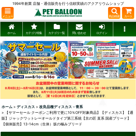
1994年創業 店舗・通信販売を行う信頼実績のアクアリウムショップ
メニュー
商品検索
カート
ホーム
カテゴリ特集
カテゴリ一覧
問い合わせ
ログイン
ホーム
>
ディスカス
>
改良品種ディスカス－青系
>
【サマーセール クーポンご利用で更に10％OFF対象商品】【ディスカス】【通
販】ジャックワットレーオールドタイプ第三系統【京の匠 直系 国産ブリード】
【個体販売】13-14cm（生体）坂の極みブリード