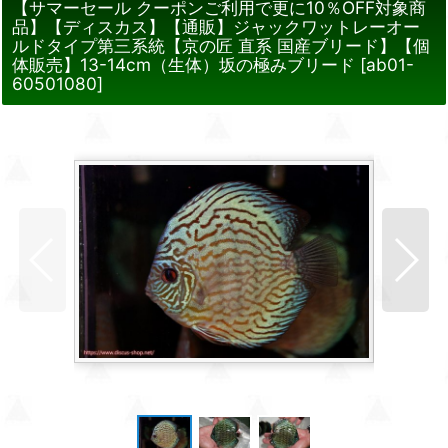
【サマーセール クーポンご利用で更に10％OFF対象商
品】【ディスカス】【通販】ジャックワットレーオー
ルドタイプ第三系統【京の匠 直系 国産ブリード】【個
体販売】13-14cm（生体）坂の極みブリード
[
ab01-
60501080
]