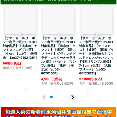
【サマーセール クーポ
【サマーセール クーポ
【サマーセール クーポ
ンご利用で更に10％OFF
ンご利用で更に10％OFF
ンご利用で更に10％OFF
対象商品】【淡水魚】ヤ
対象商品】【海水魚・ク
対象商品】【ディスカ
マトヌマエビ【10匹】
マノミ】【通販】【国内
ス】【通販】【国産ブリ
（生体）【エビ】（熱帯
ブリード】ダヴィンチグ
ード 激赤期待大】ワイ
魚）
[
zc37-91021391
]
ラディエイターオセラリ
ルドクロスジャパンレッ
ス(1匹)（±4cm）（サン
ド5匹【サンプル画像】
968
円
(税込)
プル画像）（生体）(海
7-8cm（生体）（大阪
希望小売価格
:
968
円
水魚)
[
zd03-
ブリード）
[
zb02-
60701031
]
60123031
]
4,980
円
(税込)
37,000
円
(税込)
希望小売価格
:
5,980
円
希望小売価格
:
46,500
円