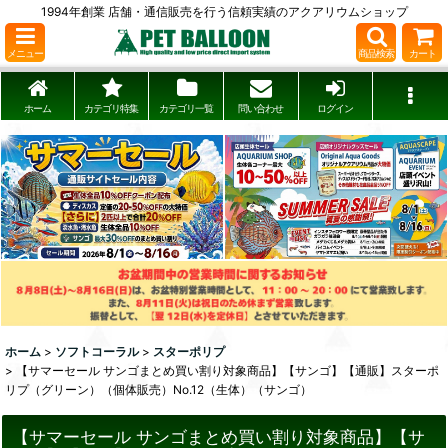
1994年創業 店舗・通信販売を行う信頼実績のアクアリウムショップ
メニュー
商品検索
カート
ホーム
カテゴリ特集
カテゴリ一覧
問い合わせ
ログイン
ホーム
>
ソフトコーラル
>
スターポリプ
>
【サマーセール サンゴまとめ買い割り対象商品】【サンゴ】【通販】スターポ
リプ（グリーン）（個体販売）No.12（生体）（サンゴ）
【サマーセール サンゴまとめ買い割り対象商品】【サ