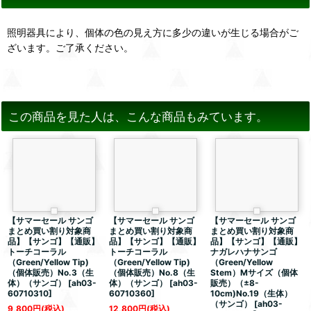
照明器具により、個体の色の見え方に多少の違いが生じる場合がご
ざいます。ご了承ください。
この商品を見た人は、こんな商品もみています。
【サマーセール サンゴ
【サマーセール サンゴ
【サマーセール サンゴ
まとめ買い割り対象商
まとめ買い割り対象商
まとめ買い割り対象商
品】【サンゴ】【通販】
品】【サンゴ】【通販】
品】【サンゴ】【通販】
トーチコーラル
トーチコーラル
ナガレハナサンゴ
（Green/Yellow Tip)
（Green/Yellow Tip)
（Green/Yellow
（個体販売）No.3（生
（個体販売）No.8（生
Stem）Mサイズ（個体
体）（サンゴ）
[
ah03-
体）（サンゴ）
[
ah03-
販売）（±8-
60710310
]
60710360
]
10cm)No.19（生体）
（サンゴ）
[
ah03-
9,800
円
(税込)
12,800
円
(税込)