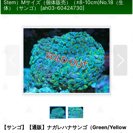
Stem）Mサイズ（個体販売）（±8-10cm)No.18（生
体）（サンゴ）
[
ah03-60424730
]
【サンゴ】【通販】ナガレハナサンゴ（Green/Yellow