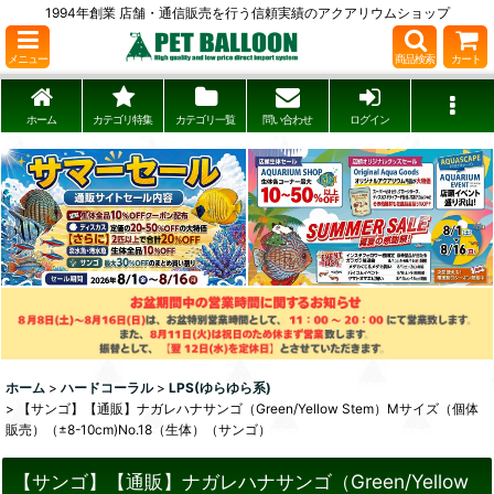
1994年創業 店舗・通信販売を行う信頼実績のアクアリウムショップ
メニュー
商品検索
カート
ホーム
カテゴリ特集
カテゴリ一覧
問い合わせ
ログイン
ホーム
>
ハードコーラル
>
LPS(ゆらゆら系)
>
【サンゴ】【通販】ナガレハナサンゴ（Green/Yellow Stem）Mサイズ（個体
販売）（±8-10cm)No.18（生体）（サンゴ）
【サンゴ】【通販】ナガレハナサンゴ（Green/Yellow