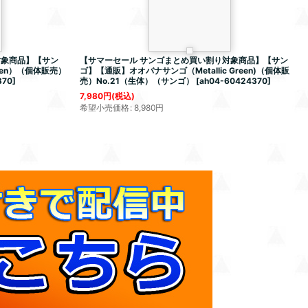
対象商品】【サン
【サマーセール サンゴまとめ買い割り対象商品】【サン
en）（個体販売）
ゴ】【通販】オオバナサンゴ（Metallic Green)（個体販
370
]
売）No.21（生体）（サンゴ）
[
ah04-60424370
]
7,980
円
(税込)
希望小売価格
:
8,980
円