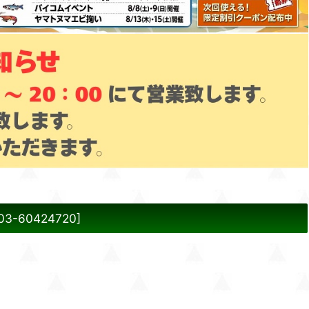
03-60424720
]