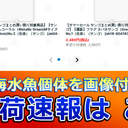
サンゴまとめ買い割り対象商品】【サン
【サマーセール サンゴまとめ買い割り
ラル（Metallic Green)Mサイズ
ゴ】【通販】フラグ タバネサンゴ（Gre
cm)No.2（生体）（サンゴ）
[
ah04-
No.1（生体）（サンゴ）
[
ah19-60419
2,480
円
(税込)
希望小売価格
:
2,980
円
000
円