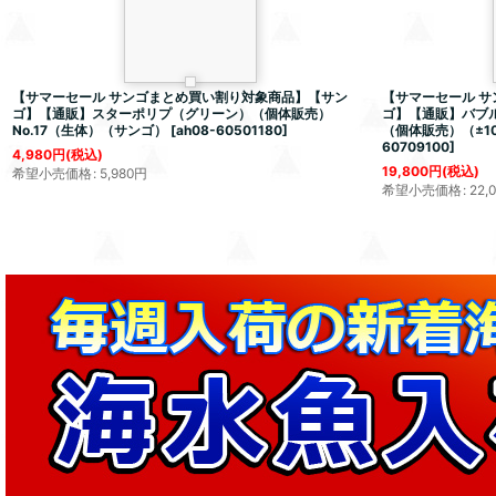
【サマーセール サンゴまとめ買い割り対象商品】【サン
【サマーセール 
ゴ】【通販】スターポリプ（グリーン）（個体販売）
ゴ】【通販】バブルコー
No.17（生体）（サンゴ）
[
ah08-60501180
]
（個体販売）（±10
60709100
]
4,980
円
(税込)
19,800
円
(税込)
希望小売価格
:
5,980
円
希望小売価格
:
22,