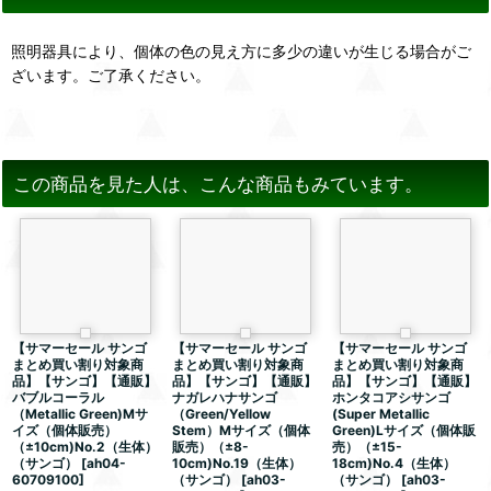
照明器具により、個体の色の見え方に多少の違いが生じる場合がご
ざいます。ご了承ください。
この商品を見た人は、こんな商品もみています。
【サマーセール サンゴ
【サマーセール サンゴ
【サマーセール サンゴ
まとめ買い割り対象商
まとめ買い割り対象商
まとめ買い割り対象商
品】【サンゴ】【通販】
品】【サンゴ】【通販】
品】【サンゴ】【通販】
バブルコーラル
ナガレハナサンゴ
ホンタコアシサンゴ
（Metallic Green)Mサ
（Green/Yellow
(Super Metallic
イズ（個体販売）
Stem）Mサイズ（個体
Green)Lサイズ（個体販
（±10cm)No.2（生体）
販売）（±8-
売）（±15-
（サンゴ）
[
ah04-
10cm)No.19（生体）
18cm)No.4（生体）
60709100
]
（サンゴ）
[
ah03-
（サンゴ）
[
ah03-