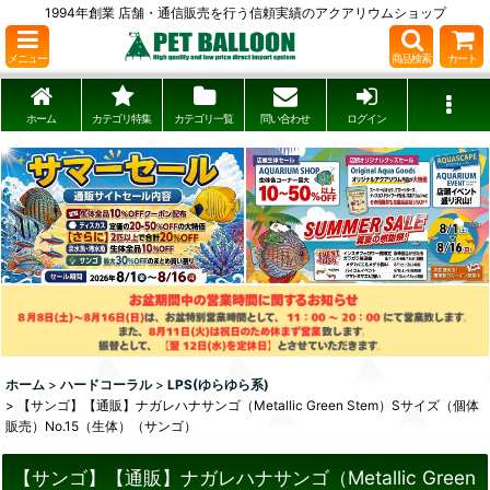
1994年創業 店舗・通信販売を行う信頼実績のアクアリウムショップ
メニュー
商品検索
カート
ホーム
カテゴリ特集
カテゴリ一覧
問い合わせ
ログイン
ホーム
>
ハードコーラル
>
LPS(ゆらゆら系)
>
【サンゴ】【通販】ナガレハナサンゴ（Metallic Green Stem）Sサイズ（個体
販売）No.15（生体）（サンゴ）
【サンゴ】【通販】ナガレハナサンゴ（Metallic Green