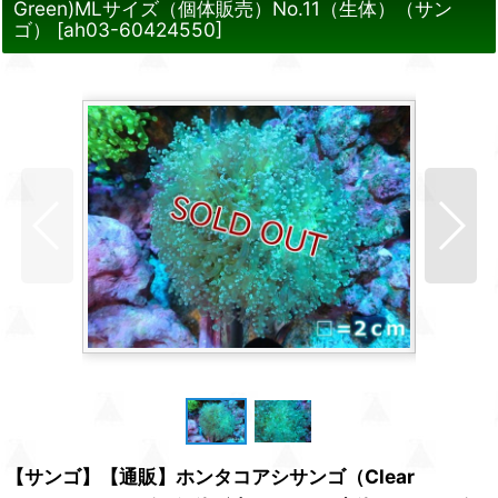
Green)MLサイズ（個体販売）No.11（生体）（サン
ゴ）
[
ah03-60424550
]
【サンゴ】【通販】ホンタコアシサンゴ（Clear