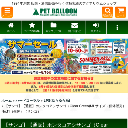
1994年創業 店舗・通信販売を行う信頼実績のアクアリウムショップ
メニュー
商品検索
カート
ホーム
カテゴリ特集
カテゴリ一覧
問い合わせ
ログイン
ホーム
>
ハードコーラル
>
LPS(ゆらゆら系)
>
【サンゴ】【通販】ホンタコアシサンゴ（Clear Green)MLサイズ（個体販売）
No.11（生体）（サンゴ）
【サンゴ】【通販】ホンタコアシサンゴ（Clear