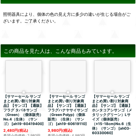
照明器具により、個体の色の見え方に多少の違いが生じる場合がご
ざいます。ご了承ください。
この商品を見た人は、こんな商品もみています。
【サマーセール サンゴ
【サマーセール サンゴ
【サマーセール サンゴ
まとめ買い割り対象商
まとめ買い割り対象商
まとめ買い割り対象商
品】【サンゴ】【通販】
品】【サンゴ】【通販】
品】【サンゴ】【通販】
フラグ タバネサンゴ
フラグハナヤサイサンゴ
ホンタコアシサンゴ（メ
（Green）（個体販売）
（Green Polyp)（個体
タリックグリーン）Lサ
No.4（生体）（サン
販売）（生体）（サン
イズ（個体販売）
ゴ）
[
ah19-60419400
]
ゴ）
[
ah19-60619110
]
（±15-18cm)No.6（生
体）（サンゴ）
[
ah03-
2,480
円
(税込)
3,980
円
(税込)
60330060
]
希望小売価格
:
2,980
円
希望小売価格
:
4,980
円