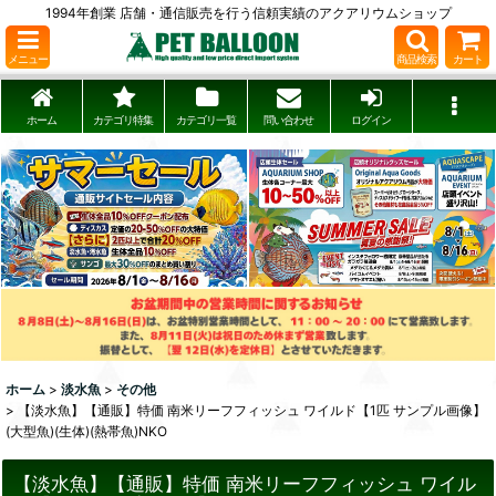
1994年創業 店舗・通信販売を行う信頼実績のアクアリウムショップ
メニュー
商品検索
カート
ホーム
カテゴリ特集
カテゴリ一覧
問い合わせ
ログイン
ホーム
>
淡水魚
>
その他
>
【淡水魚】【通販】特価 南米リーフフィッシュ ワイルド【1匹 サンプル画像】
(大型魚)(生体)(熱帯魚)NKO
【淡水魚】【通販】特価 南米リーフフィッシュ ワイル