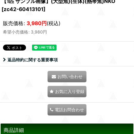
【1匹 サンプル画像】(大型魚)(生体)(熱帯魚)NKO
[
zc42-60413101
]
販売価格
:
3,980
円
(税込)
希望小売価格
:
3,980
円
返品特約に関する重要事項
お問い合わせ
お気に入り登録
電話お問合わせ
商品詳細