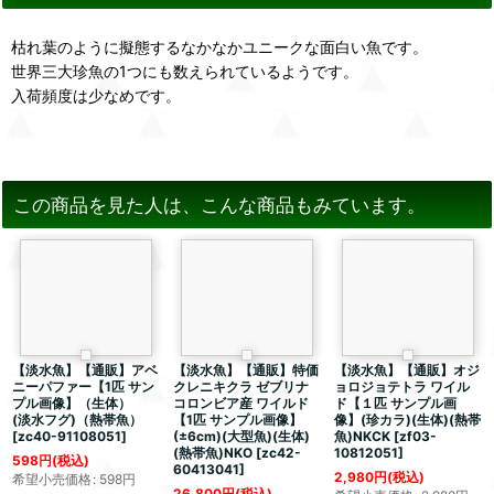
枯れ葉のように擬態するなかなかユニークな面白い魚です。
世界三大珍魚の1つにも数えられているようです。
入荷頻度は少なめです。
この商品を見た人は、こんな商品もみています。
【淡水魚】【通販】アベ
【淡水魚】【通販】特価
【淡水魚】【通販】オジ
ニーパファー【1匹 サン
クレニキクラ ゼブリナ
ョロジョテトラ ワイル
プル画像】（生体）
コロンビア産 ワイルド
ド【１匹 サンプル画
(淡水フグ)（熱帯魚）
【1匹 サンプル画像】
像】(珍カラ)(生体)(熱帯
[
zc40-91108051
]
(±6cm)(大型魚)(生体)
魚)NKCK
[
zf03-
(熱帯魚)NKO
[
zc42-
10812051
]
598
円
(税込)
60413041
]
2,980
円
(税込)
希望小売価格
:
598
円
26,800
円
(税込)