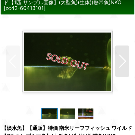
ド【1匹 サンプル画像】(大型魚)(生体)(熱帯魚)NKO
[
zc42-60413101
]
【淡水魚】【通販】特価 南米リーフフィッシュ ワイルド