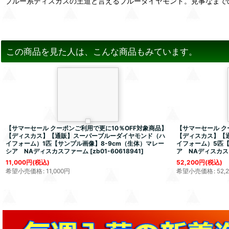
ブルー系ディスカスの王道と言えるブルーダイヤモンド。見事なまで
この商品を見た人は、こんな商品もみています。
【サマーセール クーポンご利用で更に10％OFF対象商品】
【サマーセール ク
【ディスカス】【通販】スーパーブルーダイヤモンド（ハ
【ディスカス】【
イフォーム）1匹【サンプル画像】8-9cm（生体）マレー
イフォーム）5匹【
シア NAディスカスファーム
[
zb01-60618941
]
ア NAディスカ
11,000
円
(税込)
52,200
円
(税込)
希望小売価格
:
11,000
円
希望小売価格
:
52,