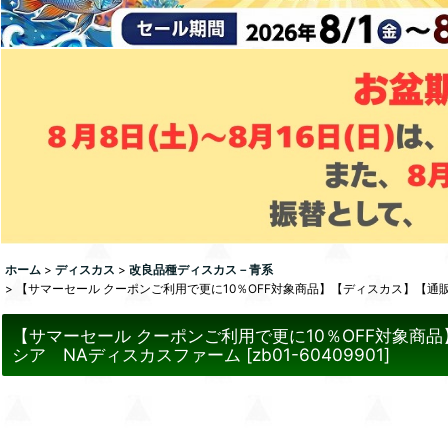
ホーム
>
ディスカス
>
改良品種ディスカス－青系
>
【サマーセール クーポンご利用で更に10％OFF対象商品】【ディスカス】【通
【サマーセール クーポンご利用で更に10％OFF対象商
シア NAディスカスファーム
[
zb01-60409901
]