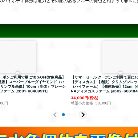
のハイボディ体形は迫力とその艶のあるブルーの発色と相まって非常に
ーポンご利用で更に10％OFF対象商品】
【サマーセール クーポンご利用で更に10
通販】スーパーブルーダイヤモンド（ハ
【ディスカス】【通販】クリムゾンレッ
サンプル画像】10cm（生体）マレーシ
（ハイフォーム）【個体販売】12cm
スファーム
[
zb01-60409911
]
NAディスカスファーム
[
ab02-606184
34,000
円
(税込)
200
円
希望小売価格
:
38,000
円