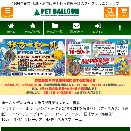
1994年創業 店舗・通信販売を行う信頼実績のアクアリウムショップ
メニュー
商品検索
カート
ホーム
カテゴリ特集
カテゴリ一覧
問い合わせ
ログイン
ホーム
>
ディスカス
>
改良品種ディスカス－青系
>
【サマーセール クーポンご利用で更に10％OFF対象商品】【ディスカス】【通
販】スーパーブルーダイヤモンド（ハイフォーム）1匹【サンプル画像】
10cm（生体）マレーシア NAディスカスファーム