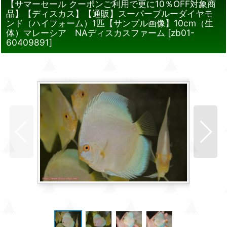
【サマーセール クーポンご利用で更に10％OFF対象商
品】【ディスカス】【通販】スーパーブルーダイヤモ
ンド（ハイフォーム）1匹【サンプル画像】10cm（生
体）マレーシア NAディスカスファーム
[
zb01-
60409891
]