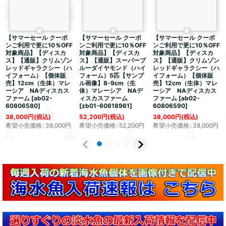
【サマーセール クーポ
【サマーセール クーポ
【サマーセール クーポ
ンご利用で更に10％OFF
ンご利用で更に10％OFF
ンご利用で更に10％OFF
対象商品】【ディスカ
対象商品】【ディスカ
対象商品】【ディスカ
ス】【通販】クリムゾン
ス】【通販】スーパーブ
ス】【通販】クリムゾン
レッドギャラクシー（ハ
ルーダイヤモンド（ハイ
レッドギャラクシー（ハ
イフォーム）【個体販
フォーム）5匹【サンプ
イフォーム）【個体販
売】12cm（生体）マレ
ル画像】8-9cm（生
売】12cm（生体）マレ
ーシア NAディスカス
体）マレーシア NAデ
ーシア NAディスカス
ファーム
[
ab02-
ィスカスファーム
ファーム
[
ab02-
60806580
]
[
zb01-60618961
]
60806590
]
38,000
円
(税込)
52,200
円
(税込)
38,000
円
(税込)
希望小売価格
:
38,000
円
希望小売価格
:
52,200
円
希望小売価格
:
38,000
円