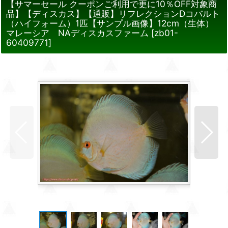
【サマーセール クーポンご利用で更に10％OFF対象商
品】【ディスカス】【通販】リフレクションDコバルト
（ハイフォーム）1匹【サンプル画像】12cm（生体）
マレーシア NAディスカスファーム
[
zb01-
60409771
]