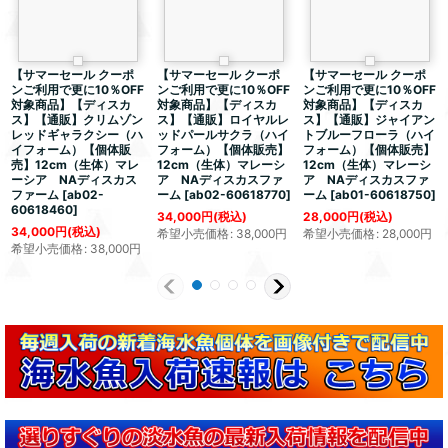
【サマーセール クーポ
【サマーセール クーポ
【サマーセール クーポ
ンご利用で更に10％OFF
ンご利用で更に10％OFF
ンご利用で更に10％OFF
対象商品】【ディスカ
対象商品】【ディスカ
対象商品】【ディスカ
ス】【通販】クリムゾン
ス】【通販】ロイヤルレ
ス】【通販】ジャイアン
レッドギャラクシー（ハ
ッドパールサクラ（ハイ
トブルーフローラ（ハイ
イフォーム）【個体販
フォーム）【個体販売】
フォーム）【個体販売】
売】12cm（生体）マレ
12cm（生体）マレーシ
12cm（生体）マレーシ
ーシア NAディスカス
ア NAディスカスファ
ア NAディスカスファ
ファーム
[
ab02-
ーム
[
ab02-60618770
]
ーム
[
ab01-60618750
]
60618460
]
34,000
円
(税込)
28,000
円
(税込)
34,000
円
(税込)
希望小売価格
:
38,000
円
希望小売価格
:
28,000
円
希望小売価格
:
38,000
円