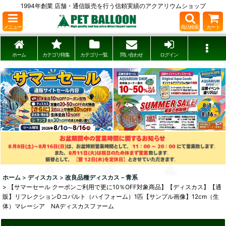
1994年創業 店舗・通信販売を行う信頼実績のアクアリウムショップ
メニュー
商品検索
カート
ホーム
カテゴリ特集
カテゴリ一覧
問い合わせ
ログイン
ホーム
>
ディスカス
>
改良品種ディスカス－青系
>
【サマーセール クーポンご利用で更に10％OFF対象商品】【ディスカス】【通
販】リフレクションDコバルト（ハイフォーム）1匹【サンプル画像】12cm（生
体）マレーシア NAディスカスファーム