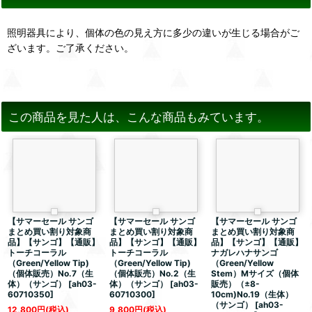
照明器具により、個体の色の見え方に多少の違いが生じる場合がご
ざいます。ご了承ください。
この商品を見た人は、こんな商品もみています。
【サマーセール サンゴ
【サマーセール サンゴ
【サマーセール サンゴ
まとめ買い割り対象商
まとめ買い割り対象商
まとめ買い割り対象商
品】【サンゴ】【通販】
品】【サンゴ】【通販】
品】【サンゴ】【通販】
トーチコーラル
トーチコーラル
ナガレハナサンゴ
（Green/Yellow Tip)
（Green/Yellow Tip)
（Green/Yellow
（個体販売）No.7（生
（個体販売）No.2（生
Stem）Mサイズ（個体
体）（サンゴ）
[
ah03-
体）（サンゴ）
[
ah03-
販売）（±8-
60710350
]
60710300
]
10cm)No.19（生体）
（サンゴ）
[
ah03-
12,800
円
(税込)
9,800
円
(税込)