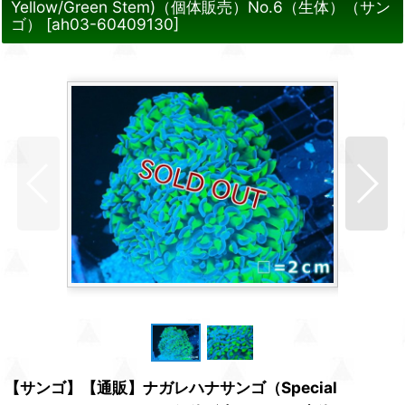
Yellow/Green Stem)（個体販売）No.6（生体）（サン
ゴ）
[
ah03-60409130
]
【サンゴ】【通販】ナガレハナサンゴ（Special