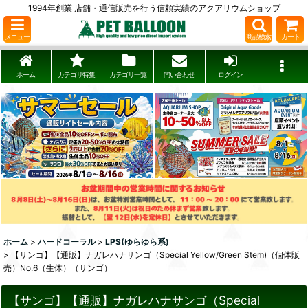
1994年創業 店舗・通信販売を行う信頼実績のアクアリウムショップ
メニュー
商品検索
カート
ホーム
カテゴリ特集
カテゴリ一覧
問い合わせ
ログイン
ホーム
>
ハードコーラル
>
LPS(ゆらゆら系)
>
【サンゴ】【通販】ナガレハナサンゴ（Special Yellow/Green Stem)（個体販
売）No.6（生体）（サンゴ）
【サンゴ】【通販】ナガレハナサンゴ（Special