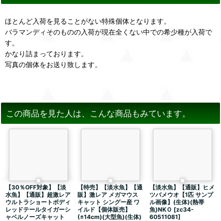
ほとんど入荷を見ることがない特殊個体となります。
バラマンディそのものの入荷が現在全くない中での希少種が入荷で
す。
かなり詰まっております。
写真の個体をお送り致します。
この商品を見た人は、こんな商品もみています。
【30％OFF対象】【淡
【特売】【淡水魚】【通
【淡水魚】【通販】ヒメ
水魚】【通販】超激レア
販】激レア メガマウス
ツバメウオ【1匹 サンプ
ウルトラショートボディ
キャット シングー産 ワ
ル画像】(生体)(熱帯
レッドテールタイガーシ
イルド【個体販売】
魚)NKＯ
[
zc34-
ャベルノーズキャット
(±14cm)(大型魚)(生体)
60511081
]