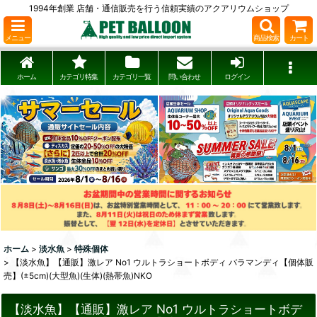
1994年創業 店舗・通信販売を行う信頼実績のアクアリウムショップ
メニュー
商品検索
カート
ホーム
カテゴリ特集
カテゴリ一覧
問い合わせ
ログイン
ホーム
>
淡水魚
>
特殊個体
>
【淡水魚】【通販】激レア No1 ウルトラショートボディ バラマンディ【個体販
売】(±5cm)(大型魚)(生体)(熱帯魚)NKO
【淡水魚】【通販】激レア No1 ウルトラショートボデ