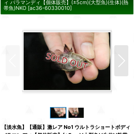
ィ バラマンディ【個体販売】(±5cm)(大型魚)(生体)(熱
帯魚)NKO
[
ac36-60330010
]
【淡水魚】【通販】激レア No1 ウルトラショートボディ