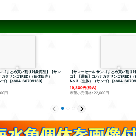
サンゴまとめ買い割り対象商品】【サン
【サマーセール サンゴまとめ買い割り
ガタサンゴ(RED)（個体販売）
ゴ】【通販】コハナガタサンゴ(RED)
ンゴ）
[
ah04-60709130
]
No.3（生体）（サンゴ）
[
ah04-6070
19,800
円
(税込)
000
円
希望小売価格
:
22,000
円