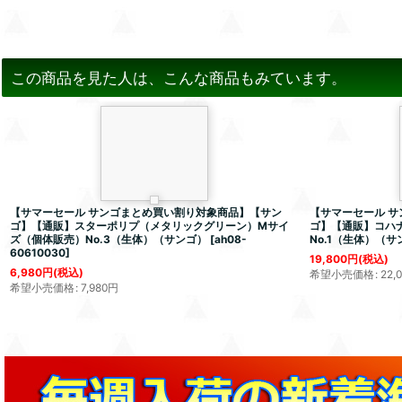
この商品を見た人は、こんな商品もみています。
【サマーセール サンゴまとめ買い割り対象商品】【サン
【サマーセール 
ゴ】【通販】スターポリプ（メタリックグリーン）Mサイ
ゴ】【通販】コハナ
ズ（個体販売）No.3（生体）（サンゴ）
[
ah08-
No.1（生体）（サ
60610030
]
19,800
円
(税込)
6,980
円
(税込)
希望小売価格
:
22,
希望小売価格
:
7,980
円