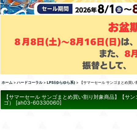
ホーム
>
ハードコーラル
>
LPS(ゆらゆら系)
>
【サマーセール サンゴまとめ買い割
【サマーセール サンゴまとめ買い割り対象商品】【サンゴ
ゴ）
[
ah03-60330060
]