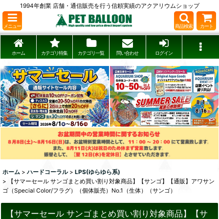
1994年創業 店舗・通信販売を行う信頼実績のアクアリウムショップ
メニュー
商品検索
カート
ホーム
カテゴリ特集
カテゴリ一覧
問い合わせ
ログイン
ホーム
>
ハードコーラル
>
LPS(ゆらゆら系)
>
【サマーセール サンゴまとめ買い割り対象商品】【サンゴ】【通販】アワサン
ゴ（Special Color/フラグ）（個体販売）No.1（生体）（サンゴ）
【サマーセール サンゴまとめ買い割り対象商品】【サ