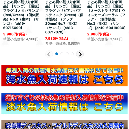
まとめ買い割り対象商
まとめ買い割り対象商
まとめ買い割り対象商
品】【サンゴ】【通販】
品】【サンゴ】【通販】
品】【サンゴ】【通販】
フラグ オオタバサンゴ
フラグ カリビアンバブ
【オーストラリア産】ウ
(Red/Green) （個体販
ルディスク (Green)（個
ィスカーズコーラル（フ
売）No.9（生体）（サ
体販売）（フラグ
ラグ）（個体販売）
ンゴ）
[
ah19-
20mm)No.7（生体）
No.3（生体）（サン
60715090
]
（サンゴ）
[
ah13-
ゴ）
[
ah19-60419030
]
60717070
]
3,980
円
(税込)
2,980
円
(税込)
7,980
円
(税込)
希望小売価格
:
4,980
円
希望小売価格
:
3,980
円
希望小売価格
:
8,980
円