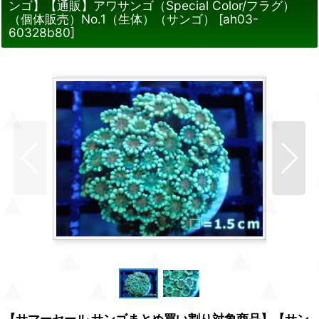
ンゴ】【通販】アワサンゴ（Special Color/フラグ）
（個体販売）No.1（生体）（サンゴ）
[
ah03-
60328b80
]
【サマーセール サンゴまとめ買い割り対象商品】【サン