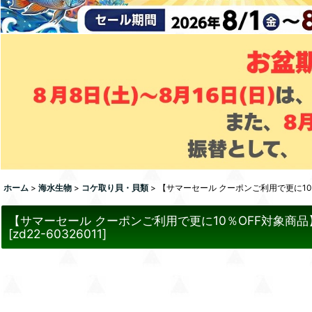
ホーム
>
海水生物
>
コケ取り貝・貝類
>
【サマーセール クーポンご利用で更に10
【サマーセール クーポンご利用で更に10％OFF対象商品
[
zd22-60326011
]