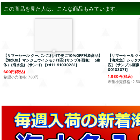
この商品を見た人は、こんな商品もみています。
【サマーセール クーポンご利用で更に10％OFF対象商品】
【サマーセール ク
【海水魚】マンジュウイシモチ(1匹)(サンプル画像）（生
【海水魚】シッタカ
体）(海水魚)（サンゴ）
[
zd11-91030281
]
匹）(サンプル画像
00103071
]
600
円
(税込)
1,980
円
(税込)
希望小売価格
:
780
円
希望小売価格
:
2,5