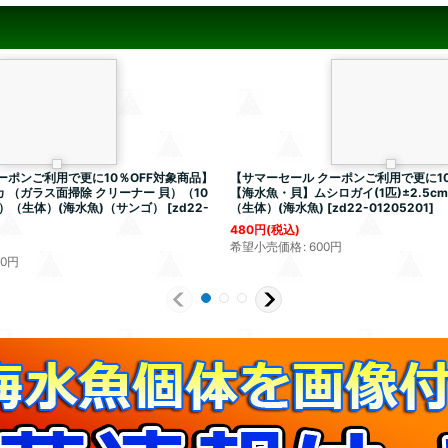
ーポンご利用で更に10％OFF対象商品】
【サマーセール クーポンご利用で更に10
 （ガラス面掃除 クリーナー 貝）（10
【海水魚・貝】ムシロガイ(1匹)±2.5c
）（生体）(海水魚)（サンゴ）
[
zd22-
（生体）(海水魚)
[
zd22-01205201
]
480
円
(税込)
希望小売価格
:
600
円
00
円