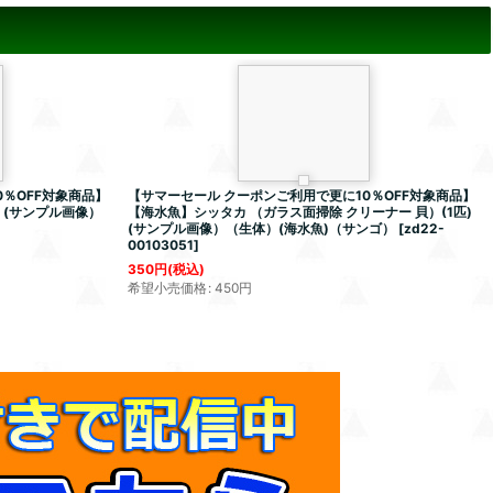
％OFF対象商品】
【サマーセール クーポンご利用で更に10％OFF対象商品】
m (サンプル画像）
【海水魚】シッタカ （ガラス面掃除 クリーナー 貝）(1匹)
(サンプル画像）（生体）(海水魚)（サンゴ）
[
zd22-
00103051
]
350
円
(税込)
希望小売価格
:
450
円