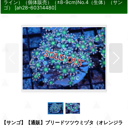
ライン）（個体販売）（±8-9cm)No.4（生体）（サン
ゴ）
[
ah28-60314480
]
【サンゴ】【通販】ブリードツツウミヅタ（オレンジラ