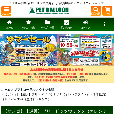
1994年創業 店舗・通信販売を行う信頼実績のアクアリウムショップ
メニュー
商品検索
カート
ホーム
カテゴリ特集
カテゴリ一覧
問い合わせ
ログイン
ホーム
>
ソフトコーラル
>
ウミヅタ類
>
【サンゴ】【通販】ブリードツツウミヅタ（オレンジライン）（個体販売）
（±8-9cm)No.4（生体）（サンゴ）
【サンゴ】【通販】ブリードツツウミヅタ（オレンジ