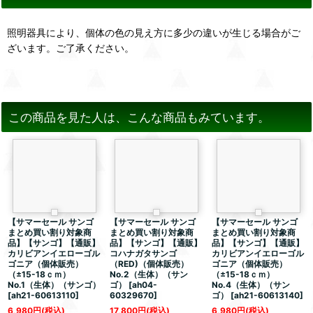
照明器具により、個体の色の見え方に多少の違いが生じる場合がご
ざいます。ご了承ください。
この商品を見た人は、こんな商品もみています。
【サマーセール サンゴ
【サマーセール サンゴ
【サマーセール サンゴ
まとめ買い割り対象商
まとめ買い割り対象商
まとめ買い割り対象商
品】【サンゴ】【通販】
品】【サンゴ】【通販】
品】【サンゴ】【通販】
カリビアンイエローゴル
コハナガタサンゴ
カリビアンイエローゴル
ゴニア（個体販売）
（RED)（個体販売）
ゴニア（個体販売）
（±15-18ｃｍ）
No.2（生体）（サン
（±15-18ｃｍ）
No.1（生体）（サンゴ）
ゴ）
[
ah04-
No.4（生体）（サン
[
ah21-60613110
]
60329670
]
ゴ）
[
ah21-60613140
]
6,980
円
(税込)
17,800
円
(税込)
6,980
円
(税込)