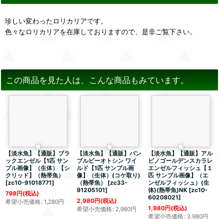
珍しい変わったロリカリアです。
色々なロリカリアを在庫しておりますので、是非ご覧下さい。
この商品を見た人は、こんな商品もみています。
【淡水魚】【通販】ブラ
【淡水魚】【通販】バン
【淡水魚】【通販】アル
ックエンゼル【1匹 サン
ブルビーオトシン ワイ
ビノゴールデンスカラレ
プル画像】（生体）【シ
ルド【1匹 サンプル画
エンゼルフィッシュ【１
クリッド】（熱帯魚）
像】（生体）(コケ取り)
匹 サンプル画像】（エ
[
zc10-91018771
]
（熱帯魚）
[
zc33-
ンゼルフィッシュ）(生
91205101
]
体)(熱帯魚)NK
[
zc10-
798
円
(税込)
60208021
]
2,980
円
(税込)
希望小売価格
:
1,280
円
1,980
円
(税込)
希望小売価格
:
2,980
円
希望小売価格
:
3,980
円