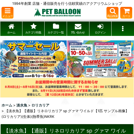
1994年創業 店舗・通信販売を行う信頼実績のアクアリウムショップ
メニュー
商品検索
カート
ホーム
カテゴリ特集
カテゴリ一覧
問い合わせ
ログイン
ホーム
>
淡水魚
>
ロリカリア
>
【淡水魚】【通販】リネロリカリア sp グァマ ワイルド【1匹 サンプル画像】
(ロリカリア)(生体)(熱帯魚)NKRK
【淡水魚】【通販】リネロリカリア sp グァマ ワイル