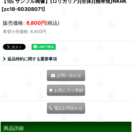
【1匹 サンプル画像】(ロリカリア)(生体)(熱帯魚)NKRK
[
zc18-60308071
]
販売価格
:
8,800
円
(税込)
希望小売価格
:
8,800
円
返品特約に関する重要事項
お問い合わせ
お気に入り登録
電話お問合わせ
商品詳細