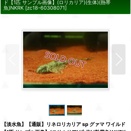
ド【1匹 サンプル画像】(ロリカリア)(生体)(熱帯
魚)NKRK
[
zc18-60308071
]
【淡水魚】【通販】リネロリカリア sp グァマ ワイルド