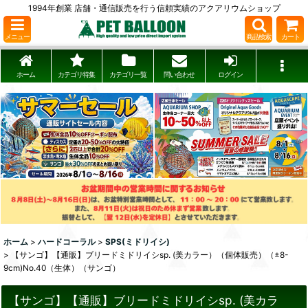
1994年創業 店舗・通信販売を行う信頼実績のアクアリウムショップ
メニュー
商品検索
カート
ホーム
カテゴリ特集
カテゴリ一覧
問い合わせ
ログイン
ホーム
>
ハードコーラル
>
SPS(ミドリイシ)
>
【サンゴ】【通販】ブリードミドリイシsp. (美カラー）（個体販売）（±8-
9cm)No.40（生体）（サンゴ）
【サンゴ】【通販】ブリードミドリイシsp. (美カラ