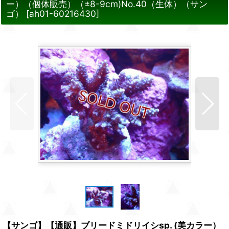
ー）（個体販売）（±8-9cm)No.40（生体）（サン
ゴ）
[
ah01-60216430
]
【サンゴ】【通販】ブリードミドリイシsp. (美カラー）