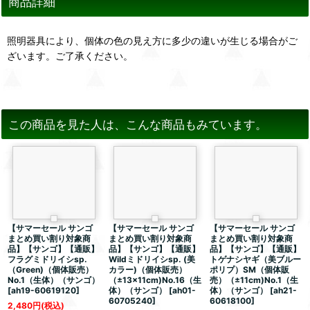
商品詳細
照明器具により、個体の色の見え方に多少の違いが生じる場合がご
ざいます。ご了承ください。
この商品を見た人は、こんな商品もみています。
【サマーセール サンゴ
【サマーセール サンゴ
【サマーセール サンゴ
まとめ買い割り対象商
まとめ買い割り対象商
まとめ買い割り対象商
品】【サンゴ】【通販】
品】【サンゴ】【通販】
品】【サンゴ】【通販】
フラグミドリイシsp.
Wildミドリイシsp. (美
トゲナシヤギ（美ブルー
（Green)（個体販売）
カラー)（個体販売）
ポリプ）SM（個体販
No.1（生体）（サンゴ）
（±13x11cm)No.16（生
売）（±11cm)No.1（生
[
ah19-60619120
]
体）（サンゴ）
[
ah01-
体）（サンゴ）
[
ah21-
60705240
]
60618100
]
2,480
円
(税込)