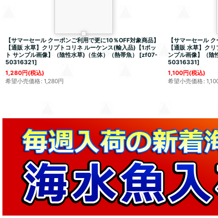
【サマーセール クーポンご利用で更に10％OFF対象商品】
【サマーセール ク
【通販 水草】クリプトコリネ ルーケンス(輸入品)【1ポッ
【通販 水草】クリ
ト サンプル画像】（陰性水草)（生体）（熱帯魚）
[
zf07-
ンプル画像】（陰
50316321
]
50316331
]
1,280
円
(税込)
1,100
円
(税込)
希望小売価格
:
1,280
円
希望小売価格
:
1,10