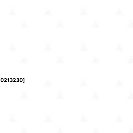
60213230
]