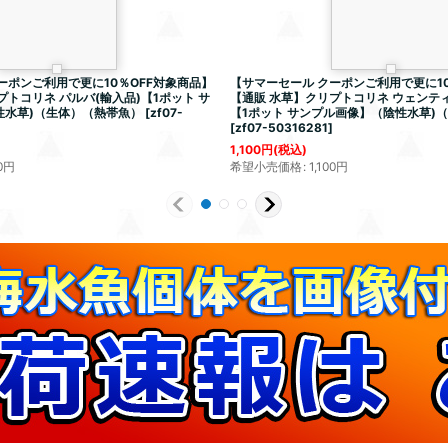
ーポンご利用で更に10％OFF対象商品】
【サマーセール クーポンご利用で更に10
プトコリネ パルバ(輸入品)【1ポット サ
【通販 水草】クリプトコリネ ウェンティ
性水草)（生体）（熱帯魚）
[
zf07-
【1ポット サンプル画像】（陰性水草)
[
zf07-50316281
]
1,100
円
(税込)
0
円
希望小売価格
:
1,100
円