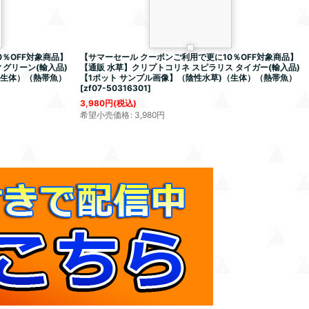
％OFF対象商品】
【サマーセール クーポンご利用で更に10％OFF対象商品】
グリーン(輸入品)
【通販 水草】クリプトコリネ スピラリス タイガー(輸入品)
（生体）（熱帯魚）
【1ポット サンプル画像】（陰性水草)（生体）（熱帯魚）
[
zf07-50316301
]
3,980
円
(税込)
希望小売価格
:
3,980
円