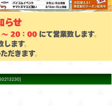
60213230
]