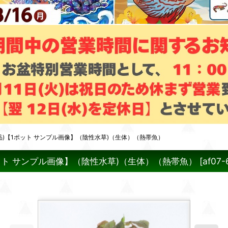
品)【1ポット サンプル画像】（陰性水草)（生体）（熱帯魚）
ット サンプル画像】（陰性水草)（生体）（熱帯魚）
[
af07-