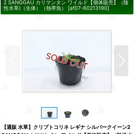
2 SANGGAU カリマンタン ワイルド【個体販売】（陰
性水草)（生体）（熱帯魚）
[
af07-60213190
]
【通販 水草】クリプトコリネ レギナ シルバークイーン2