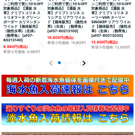
ンご利用で更に10％OFF
ンご利用で更に10％OFF
ンご利用で更に10％OFF
対象商品】【通販 水
対象商品】【通販 水
対象商品】【通販 水
草】クリプトコリネ ス
草】クリプトコリネ ユ
草】クリプトコリネ ヌ
トリオラータ グリーン
リシアエ リアウ ワイル
ーリーVAR ヌーリー
ボーダー カリマンタン
ド【個体販売】（陰性水
SINGKEP リアウ ワイル
ワイルド【個体販売】
草)（生体）（熱帯魚）
ド【個体販売】（陰性水
（陰性水草)（生体）
[
af07-60213100
]
草)（生体）（熱帯魚）
（熱帯魚）
[
af07-
[
af07-60213030
]
19,800
円
(税込)
60213140
]
13,800
円
(税込)
希望小売価格
:
19,800
円
6,980
円
(税込)
希望小売価格
:
13,800
円
希望小売価格
:
6,980
円