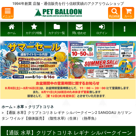
1994年創業 店舗・通信販売を行う信頼実績のアクアリウムショップ
メニュー
商品検索
カート
ホーム
カテゴリ特集
カテゴリ一覧
問い合わせ
ログイン
ホーム
>
水草
>
クリプトコリネ
>
【通販 水草】クリプトコリネ レギナ シルバークイーン2 SANGGAU カリマン
タン ワイルド【個体販売】（陰性水草)（生体）（熱帯魚）
【通販 水草】クリプトコリネ レギナ シルバークイーン