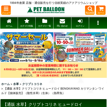
1994年創業 店舗・通信販売を行う信頼実績のアクアリウムショップ
メニュー
商品検索
カート
ホーム
カテゴリ特集
カテゴリ一覧
問い合わせ
ログイン
ホーム
>
水草
>
クリプトコリネ
>
【通販 水草】クリプトコリネ ヒュードロイ BENGKAYANG カリマンタン ワイ
ルド【個体販売】（陰性水草)（生体）（熱帯魚）
【通販 水草】クリプトコリネ ヒュードロイ