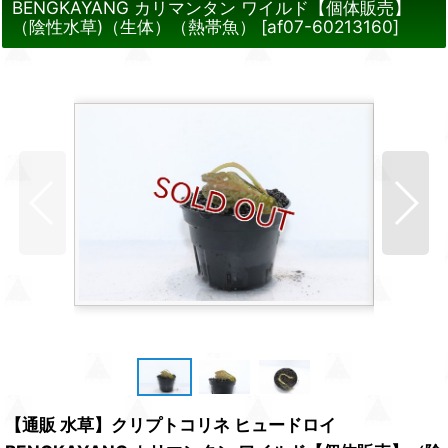
BENGKAYANG カリマンタン ワイルド【個体販売】
（陰性水草)（生体）（熱帯魚）
[
af07-60213160
]
【通販 水草】クリプトコリネ ヒュードロイ