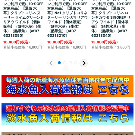
ンご利用で更に10％OFF
ンご利用で更に10％OFF
ンご利用で更に10％OFF
対象商品】【通販 水
対象商品】【通販 水
対象商品】【通販 水
草】クリプトコリネ ヌ
草】No1 クリプトコリネ
草】クリプトコリネ ロ
ーリー ライムグリーン3
ヌーリー リンガ4 リアウ
ンギカウダ SINGKEP リ
リアウ ワイルド【個体
ワイルド【個体販売】
アウ ワイルド【個体販
販売】（陰性水草)（生
（陰性水草)（生体）
売】（陰性水草)（生
体）（熱帯魚）
[
af07-
（熱帯魚）
[
af07-
体）（熱帯魚）
[
af07-
60213050
]
60213210
]
60213040
]
16,800
円
(税込)
16,800
円
(税込)
13,800
円
(税込)
希望小売価格
:
16,800
円
希望小売価格
:
16,800
円
希望小売価格
:
13,800
円