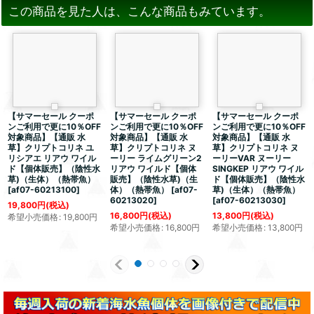
この商品を見た人は、こんな商品もみています。
【サマーセール クーポ
【サマーセール クーポ
【サマーセール クーポ
ンご利用で更に10％OFF
ンご利用で更に10％OFF
ンご利用で更に10％OFF
対象商品】【通販 水
対象商品】【通販 水
対象商品】【通販 水
草】クリプトコリネ ユ
草】クリプトコリネ ヌ
草】クリプトコリネ ヌ
リシアエ リアウ ワイル
ーリー ライムグリーン2
ーリーVAR ヌーリー
ド【個体販売】（陰性水
リアウ ワイルド【個体
SINGKEP リアウ ワイル
草)（生体）（熱帯魚）
販売】（陰性水草)（生
ド【個体販売】（陰性水
[
af07-60213100
]
体）（熱帯魚）
[
af07-
草)（生体）（熱帯魚）
60213020
]
[
af07-60213030
]
19,800
円
(税込)
16,800
円
(税込)
13,800
円
(税込)
希望小売価格
:
19,800
円
希望小売価格
:
16,800
円
希望小売価格
:
13,800
円