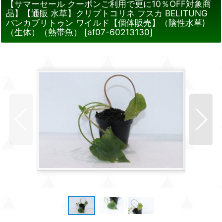
【サマーセール クーポンご利用で更に10％OFF対象商
品】【通販 水草】クリプトコリネ フスカ BELITUNG
バンカブリトゥン ワイルド【個体販売】（陰性水草)
（生体）（熱帯魚）
[
af07-60213130
]