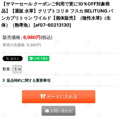
【サマーセール クーポンご利用で更に10％OFF対象商
品】【通販 水草】クリプトコリネ フスカ BELITUNG バ
ンカブリトゥン ワイルド【個体販売】（陰性水草)（生
体）（熱帯魚）
[
af07-60213130
]
販売価格
:
6,980
円
(税込)
希望小売価格
:
6,980
円
数量
:
返品特約に関する重要事項
カートに入れる
お問い合わせ