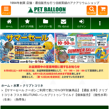
1994年創業 店舗・通信販売を行う信頼実績のアクアリウムショップ
メニュー
商品検索
カート
ホーム
カテゴリ特集
カテゴリ一覧
問い合わせ
ログイン
ホーム
>
水草
>
クリプトコリネ
>
【サマーセール クーポンご利用で更に10％OFF対象商品】【通販 水草】クリプ
トコリネ フスカ BELITUNG バンカブリトゥン ワイルド【個体販売】（陰性水草)
（生体）（熱帯魚）