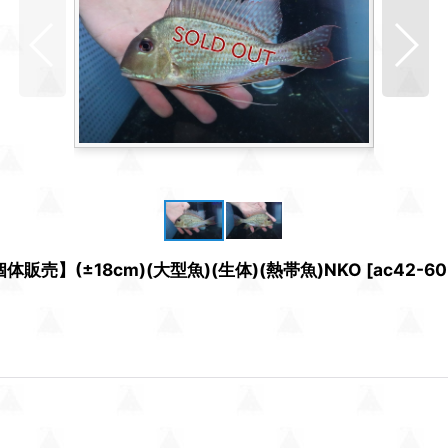
売】(±18cm)(大型魚)(生体)(熱帯魚)NKO
[
ac42-60