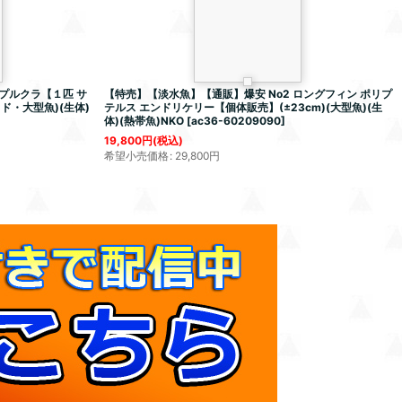
 プルクラ【１匹 サ
【特売】【淡水魚】【通販】爆安 No2 ロングフィン ポリプ
ッド・大型魚)(生体)
テルス エンドリケリー【個体販売】(±23cm)(大型魚)(生
体)(熱帯魚)NKO
[
ac36-60209090
]
19,800
円
(税込)
希望小売価格
:
29,800
円