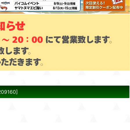
209160
]