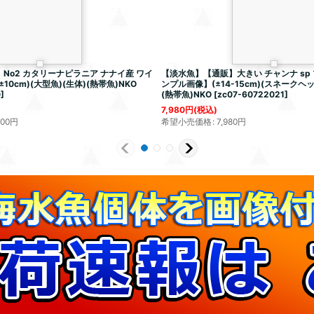
No2 カタリーナピラニア ナナイ産 ワイ
【淡水魚】【通販】大きい チャンナ sp
0cm)(大型魚)(生体)(熱帯魚)NKO
ンプル画像】(±14-15cm)(スネークヘ
0
]
(熱帯魚)NKO
[
zc07-60722021
]
7,980
円
(税込)
800
円
希望小売価格
:
7,980
円