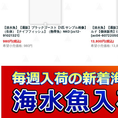
【淡水魚】【通販】ブラックゴースト【1匹 サンプル画像】
【淡水魚】【通販】
（生体）【ナイフフィッシュ】（熱帯魚）NKO
[
zc12-
ルド【個体販売】(±1
91021321
]
[
ac04-6072205
980
円
(税込)
13,800
円
(税込)
希望小売価格
:
980
円
希望小売価格
:
13,