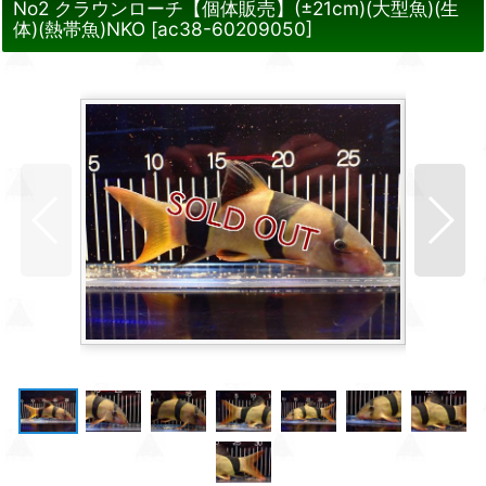
No2 クラウンローチ【個体販売】(±21cm)(大型魚)(生
体)(熱帯魚)NKO
[
ac38-60209050
]