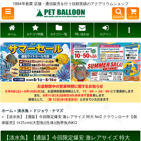
1994年創業 店舗・通信販売を行う信頼実績のアクアリウムショップ
メニュー
商品検索
カート
ホーム
カテゴリ特集
カテゴリ一覧
問い合わせ
ログイン
ホーム
>
淡水魚
>
ドジョウ・ナマズ
>
【淡水魚】【通販】今回限定爆安 激レアサイズ 特大 No2 クラウンローチ【個
体販売】(±21cm)(大型魚)(生体)(熱帯魚)NKO
【淡水魚】【通販】今回限定爆安 激レアサイズ 特大