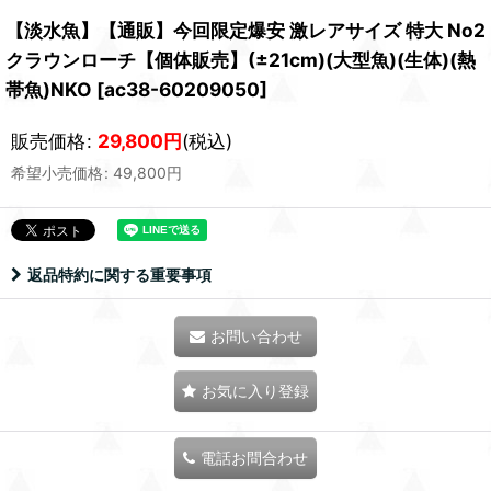
【淡水魚】【通販】今回限定爆安 激レアサイズ 特大 No2
クラウンローチ【個体販売】(±21cm)(大型魚)(生体)(熱
帯魚)NKO
[
ac38-60209050
]
販売価格
:
29,800
円
(税込)
希望小売価格
:
49,800
円
返品特約に関する重要事項
お問い合わせ
お気に入り登録
電話お問合わせ