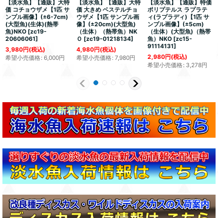
【淡水魚】【通販】大特
【淡水魚】【通販】大特
【淡水魚】【通販】特価
価 コチョウザメ【1匹 サ
価 大きめ ベステルチョ
ポリプテルス ラプラテ
ンプル画像】(±6-7cm)
ウザメ【1匹 サンプル画
ィ(ラプラディ)【1匹 サ
(大型魚)(生体)(熱帯
像】(±20cm)(大型魚)
ンプル画像】(±5cm)
魚)NKO
[
zc19-
（生体）（熱帯魚）NK
（生体）(大型魚)（熱帯
20606061
]
Ｏ
[
zc19-01218134
]
魚）NKO
[
zc15-
91114131
]
3,980
円
(税込)
4,980
円
(税込)
2,980
円
(税込)
希望小売価格
:
6,000
円
希望小売価格
:
7,980
円
希望小売価格
:
3,278
円