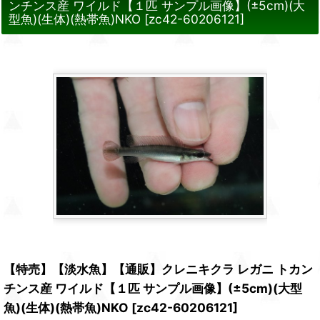
ンチンス産 ワイルド【１匹 サンプル画像】(±5cm)(大
型魚)(生体)(熱帯魚)NKO
[
zc42-60206121
]
【特売】【淡水魚】【通販】クレニキクラ レガニ トカン
チンス産 ワイルド【１匹 サンプル画像】(±5cm)(大型
魚)(生体)(熱帯魚)NKO
[
zc42-60206121
]