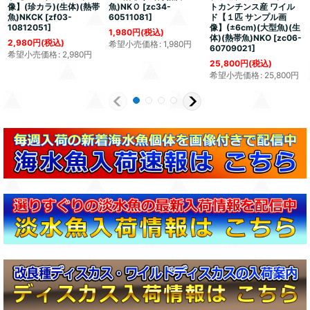
像】(珍カラ)(生体)(熱帯
魚)NKＯ
[
zc34-
トカンチンス産 ワイル
魚)NKCK
[
zf03-
60511081
]
ド【１匹 サンプル画
10812051
]
像】(±6cm)(大型魚)(生
1,980
円
(税込)
体)(熱帯魚)NKO
[
zc06-
2,980
円
(税込)
希望小売価格
:
1,980
円
60709021
]
希望小売価格
:
2,980
円
25,800
円
(税込)
希望小売価格
:
25,800
円