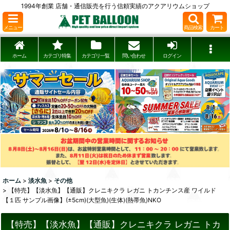
1994年創業 店舗・通信販売を行う信頼実績のアクアリウムショップ
メニュー
商品検索
カート
ホーム
カテゴリ特集
カテゴリ一覧
問い合わせ
ログイン
ホーム
>
淡水魚
>
その他
>
【特売】【淡水魚】【通販】クレニキクラ レガニ トカンチンス産 ワイルド
【１匹 サンプル画像】(±5cm)(大型魚)(生体)(熱帯魚)NKO
【特売】【淡水魚】【通販】クレニキクラ レガニ トカ