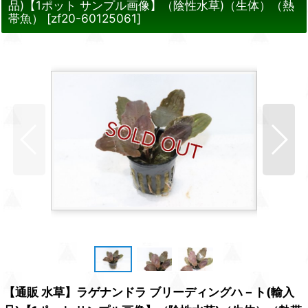
品)【1ポット サンプル画像】（陰性水草)（生体）（熱
帯魚）
[
zf20-60125061
]
【通販 水草】ラゲナンドラ ブリーディングハ－ト(輸入