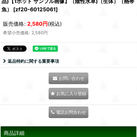
品)【1ポット サンプル画像】（陰性水草)（生体）（熱帯
魚）
[
zf20-60125061
]
販売価格
:
2,580
円
(税込)
希望小売価格
:
2,580
円
返品特約に関する重要事項
お問い合わせ
お気に入り登録
電話お問合わせ
商品詳細