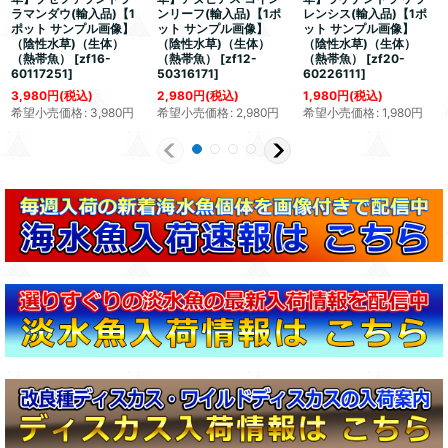
ラマンダウ(輸入品)【1
ンリーフ(輸入品)【1ポ
レンシス(輸入品)【1ポ
ポット サンプル画像】
ット サンプル画像】
ット サンプル画像】
（陰性水草)（生体）
（陰性水草)（生体）
（陰性水草)（生体）
（熱帯魚）
[
zf16-
（熱帯魚）
[
zf12-
（熱帯魚）
[
zf20-
60117251
]
50316171
]
60226111
]
3,980
円
(税込)
2,980
円
(税込)
1,980
円
(税込)
希望小売価格
:
3,980
円
希望小売価格
:
2,980
円
希望小売価格
:
1,980
円