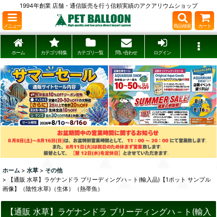
1994年創業 店舗・通信販売を行う信頼実績のアクアリウムショップ
メニュー
商品検索
カート
ホーム
カテゴリ特集
カテゴリ一覧
問い合わせ
ログイン
ホーム
>
水草
>
その他
>
【通販 水草】ラゲナンドラ ブリーディングハ－ト(輸入品)【1ポット サンプル
画像】（陰性水草)（生体）（熱帯魚）
【通販 水草】ラゲナンドラ ブリーディングハ－ト(輸入