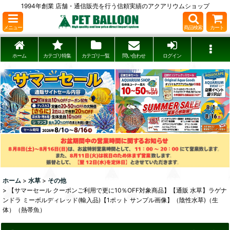
1994年創業 店舗・通信販売を行う信頼実績のアクアリウムショップ
メニュー
商品検索
カート
ホーム
カテゴリ特集
カテゴリ一覧
問い合わせ
ログイン
ホーム
>
水草
>
その他
>
【サマーセール クーポンご利用で更に10％OFF対象商品】【通販 水草】ラゲナ
ンドラ ミーボルディレッド(輸入品)【1ポット サンプル画像】（陰性水草)（生
体）（熱帯魚）