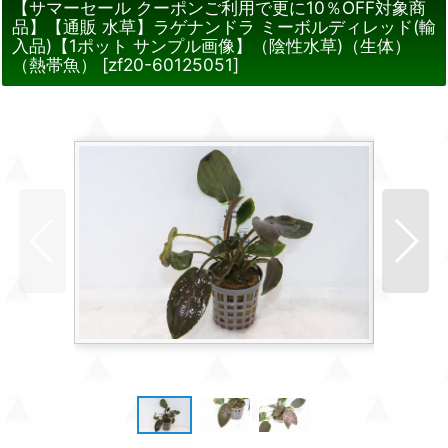
【サマーセール クーポンご利用で更に10％OFF対象商
品】【通販 水草】ラゲナンドラ ミーボルディレッド(輸
入品)【1ポット サンプル画像】（陰性水草)（生体）
（熱帯魚）
[
zf20-60125051
]