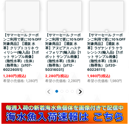
【サマーセール クーポ
【サマーセール クーポ
【サマーセール クーポ
ンご利用で更に10％OFF
ンご利用で更に10％OFF
ンご利用で更に10％OFF
対象商品】【通販 水
対象商品】【通販 水
対象商品】【通販 水
草】クリプトコリネ ウ
草】アヌビアス ハステ
草】ラゲナンドラ ケラ
ィリシー(輸入品)【1ポ
ィフォリア(輸入品)【1
レンシス(輸入品)【1ポ
ット サンプル画像】
ポット サンプル画像】
ット サンプル画像】
（陰性水草)（生体）
（陰性水草)（生体）
（陰性水草)（生体）
（熱帯魚）
[
zf07-
（熱帯魚）
[
zf12-
（熱帯魚）
[
zf20-
60226051
]
50316031
]
60226111
]
1,280
円
(税込)
2,280
円
(税込)
1,980
円
(税込)
希望小売価格
:
1,280
円
希望小売価格
:
2,280
円
希望小売価格
:
1,980
円