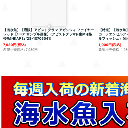
【淡水魚】【通販】アピストグラマ アガシジィ ファイヤー
【特売】【淡水魚】
レッド【1ペア サンプル画像】(アピストグラマ)(生体)(熱
カーノエンゼルフ
帯魚)NKAP
[
zf28-10705041
]
ルフィッシュ）(生体
7,980
円
(税込)
1,000
円
(税込)
希望小売価格
:
7,980
円
希望小売価格
:
1,98