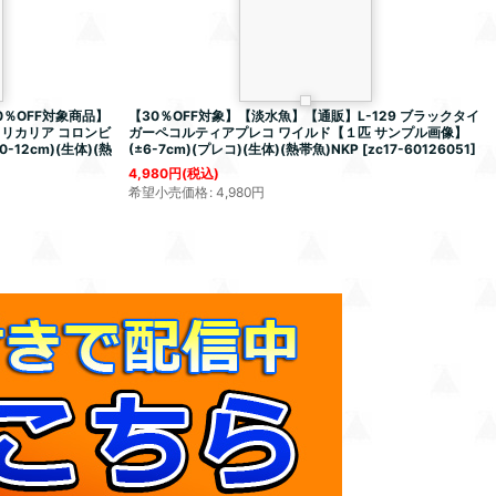
％OFF対象商品】
【30％OFF対象】【淡水魚】【通販】L-129 ブラックタイ
リカリア コロンビ
ガーペコルティアプレコ ワイルド【１匹 サンプル画像】
12cm)(生体)(熱
(±6-7cm)(プレコ)(生体)(熱帯魚)NKP
[
zc17-60126051
]
4,980
円
(税込)
希望小売価格
:
4,980
円