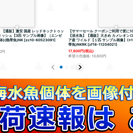
【通販】激安 国産 レッドネックトゥッ
【サマーセール クーポンご利用で更に10
ィッシュ【3匹 サンプル画像】（エンゼ
【淡水魚】【通販】大きめ カメレオンロ
)(熱帯魚)NK
[
zc10-60523091
]
ア産 ワイルド【１匹 サンプル画像】(±10-
帯魚)NKRK
[
zf18-11204021
]
17,800
円
(税込)
0
円
希望小売価格
:
19,800
円