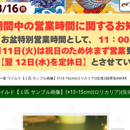
イルド【１匹 サンプル画像】(±13-15cm)(ロリカリア)(生体)(熱帯魚)NKRK
【１匹 サンプル画像】(±13-15cm)(ロリカリア)(生体)