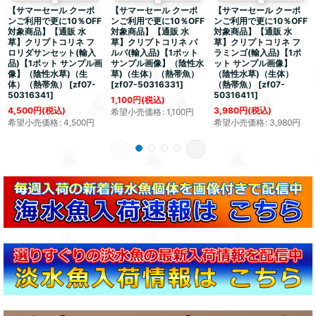
【サマーセール クーポ
【サマーセール クーポ
【サマーセール クーポ
ンご利用で更に10％OFF
ンご利用で更に10％OFF
ンご利用で更に10％OFF
対象商品】【通販 水
対象商品】【通販 水
対象商品】【通販 水
草】クリプトコリネ フ
草】クリプトコリネ パ
草】クリプトコリネ フ
ロリダサンセット(輸入
ルバ(輸入品)【1ポット
ラミンゴ(輸入品)【1ポ
品)【1ポット サンプル画
サンプル画像】（陰性水
ット サンプル画像】
像】（陰性水草)（生
草)（生体）（熱帯魚）
（陰性水草)（生体）
体）（熱帯魚）
[
zf07-
[
zf07-50316331
]
（熱帯魚）
[
zf07-
50316341
]
50316411
]
1,100
円
(税込)
4,500
円
(税込)
3,980
円
(税込)
希望小売価格
:
1,100
円
希望小売価格
:
4,500
円
希望小売価格
:
3,980
円