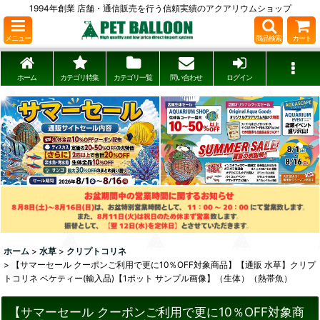
1994年創業 店舗・通信販売を行う信頼実績のアクアリウムショップ
メニュー
商品検索
カート
ホーム
カテゴリ特集
カテゴリ一覧
問い合わせ
ログイン
ホーム
>
水草
>
クリプトコリネ
>
【サマーセール クーポンご利用で更に10％OFF対象商品】【通販 水草】クリプ
トコリネ ベケティー(輸入品)【1ポット サンプル画像】（生体）（熱帯魚）
【サマーセール クーポンご利用で更に10％OFF対象商