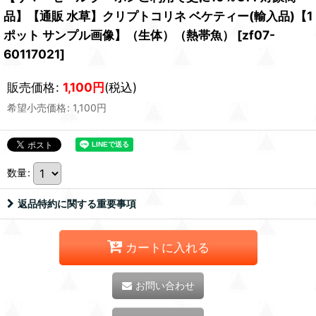
品】【通販 水草】クリプトコリネ ベケティー(輸入品)【1
ポット サンプル画像】（生体）（熱帯魚）
[
zf07-
60117021
]
販売価格
:
1,100
円
(税込)
希望小売価格
:
1,100
円
数量
:
返品特約に関する重要事項
カートに入れる
お問い合わせ