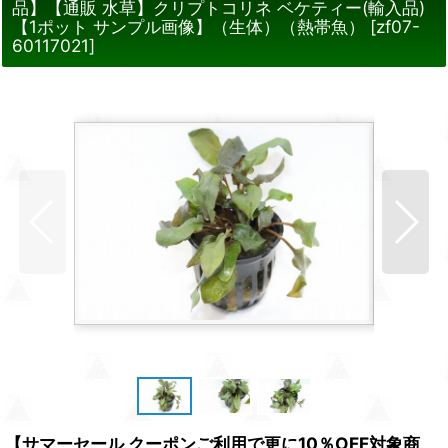
品】【通販 水草】クリプトコリネ ベケティー(輸入品)
【1ポット サンプル画像】（生体）（熱帯魚）
[
zf07-
60117021
]
【サマーセール クーポンご利用で更に10％OFF対象商