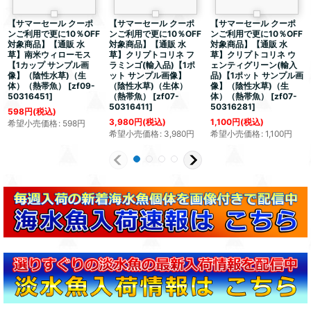
【サマーセール クーポ
【サマーセール クーポ
【サマーセール クーポ
ンご利用で更に10％OFF
ンご利用で更に10％OFF
ンご利用で更に10％OFF
対象商品】【通販 水
対象商品】【通販 水
対象商品】【通販 水
草】南米ウィローモス
草】クリプトコリネ フ
草】クリプトコリネ ウ
【1カップ サンプル画
ラミンゴ(輸入品)【1ポ
ェンティグリーン(輸入
像】（陰性水草)（生
ット サンプル画像】
品)【1ポット サンプル画
体）（熱帯魚）
[
zf09-
（陰性水草)（生体）
像】（陰性水草)（生
50316451
]
（熱帯魚）
[
zf07-
体）（熱帯魚）
[
zf07-
50316411
]
50316281
]
598
円
(税込)
3,980
円
(税込)
1,100
円
(税込)
希望小売価格
:
598
円
希望小売価格
:
3,980
円
希望小売価格
:
1,100
円