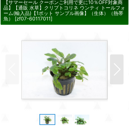
【サマーセール クーポンご利用で更に10％OFF対象商
品】【通販 水草】クリプトコリネ ウンティ トールフォ
ーム(輸入品)【1ポット サンプル画像】（生体）（熱帯
魚）
[
zf07-60117011
]