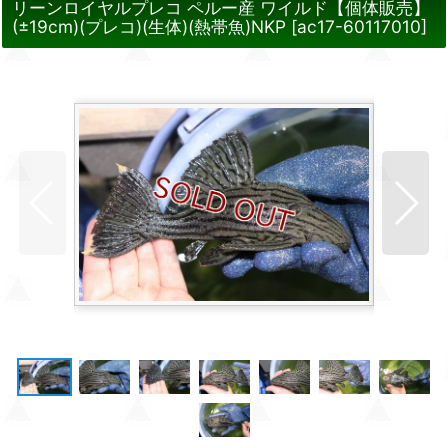
リーンロイヤルプレコ ペルー産 ワイルド【個体販売】
(±19cm)(プレコ)(生体)(熱帯魚)NKP
[
ac17-60117010
]