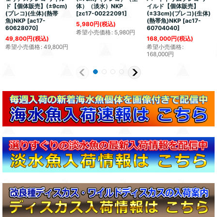
ド【個体販売】(±9cm)
体）（淡水）NKP
イルド【個体販売】
(プレコ)(生体)(熱帯
[
zc17-00222091
]
(±33cm)(プレコ)(生体)
魚)NKP
[
ac17-
(熱帯魚)NKP
[
ac17-
5,980
円
(税込)
60628070
]
60704040
]
希望小売価格
:
5,980
円
49,800
円
(税込)
168,000
円
(税込)
希望小売価格
:
49,800
円
希望小売価格
:
168,000
円