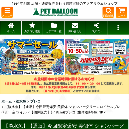
1994年創業 店舗・通信販売を行う信頼実績のアクアリウムショップ
メニュー
商品検索
カート
ホーム
カテゴリ特集
カテゴリ一覧
問い合わせ
ログイン
ホーム
>
淡水魚
>
プレコ
>
【淡水魚】【通販】今回限定爆安 美個体 シャンパーグリーンロイヤルプレコ
ペルー産 ワイルド【個体販売】(±19cm)(プレコ)(生体)(熱帯魚)NKP
【淡水魚】【通販】今回限定爆安 美個体 シャンパーグ