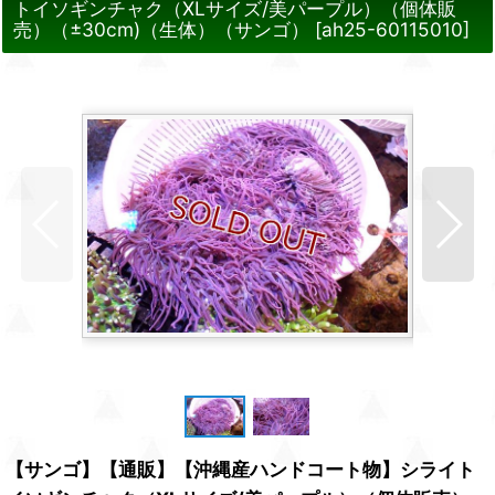
トイソギンチャク（XLサイズ/美パープル）（個体販
売）（±30cm)（生体）（サンゴ）
[
ah25-60115010
]
【サンゴ】【通販】【沖縄産ハンドコート物】シライト