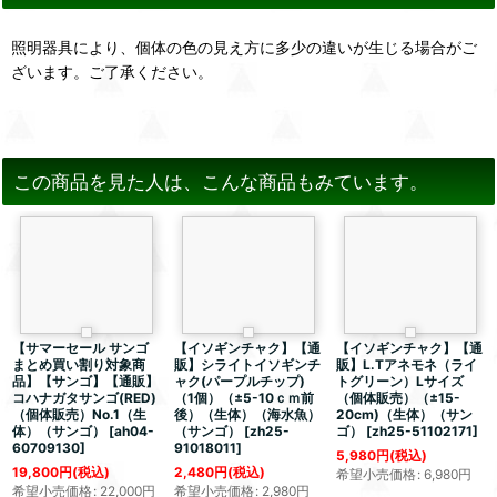
照明器具により、個体の色の見え方に多少の違いが生じる場合がご
ざいます。ご了承ください。
この商品を見た人は、こんな商品もみています。
【サマーセール サンゴ
【イソギンチャク】【通
【イソギンチャク】【通
まとめ買い割り対象商
販】シライトイソギンチ
販】L.Tアネモネ（ライ
品】【サンゴ】【通販】
ャク(パープルチップ)
トグリーン）Lサイズ
コハナガタサンゴ(RED)
（1個）（±5-10ｃｍ前
（個体販売）（±15-
（個体販売）No.1（生
後）（生体）（海水魚）
20cm)（生体）（サン
体）（サンゴ）
[
ah04-
（サンゴ）
[
zh25-
ゴ）
[
zh25-51102171
]
60709130
]
91018011
]
5,980
円
(税込)
19,800
円
(税込)
2,480
円
(税込)
希望小売価格
:
6,980
円
希望小売価格
:
22,000
円
希望小売価格
:
2,980
円