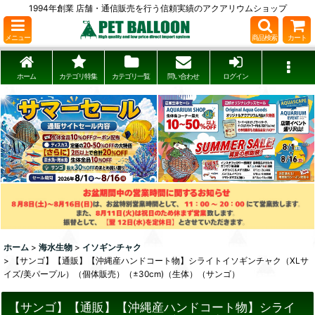
1994年創業 店舗・通信販売を行う信頼実績のアクアリウムショップ
メニュー
商品検索
カート
ホーム
カテゴリ特集
カテゴリ一覧
問い合わせ
ログイン
ホーム
>
海水生物
>
イソギンチャク
>
【サンゴ】【通販】【沖縄産ハンドコート物】シライトイソギンチャク（XLサ
イズ/美パープル）（個体販売）（±30cm)（生体）（サンゴ）
【サンゴ】【通販】【沖縄産ハンドコート物】シライ