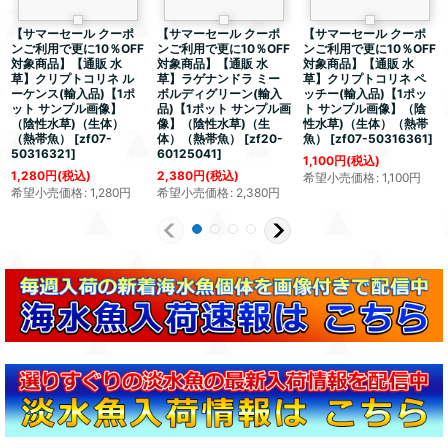
【サマーセール クーポ
【サマーセール クーポ
【サマーセール クーポ
ンご利用で更に10％OFF
ンご利用で更に10％OFF
ンご利用で更に10％OFF
対象商品】【通販 水
対象商品】【通販 水
対象商品】【通販 水
草】クリプトコリネ ル
草】ラゲナンドラ ミー
草】クリプトコリネ ペ
ーケンス(輸入品)【1ポ
ボルディグリーン(輸入
ッチー(輸入品)【1ポッ
ット サンプル画像】
品)【1ポット サンプル画
ト サンプル画像】（陰
（陰性水草)（生体）
像】（陰性水草)（生
性水草)（生体）（熱帯
（熱帯魚）
[
zf07-
体）（熱帯魚）
[
zf20-
魚）
[
zf07-50316361
]
50316321
]
60125041
]
1,100
円
(税込)
1,280
円
(税込)
2,380
円
(税込)
希望小売価格
:
1,100
円
希望小売価格
:
1,280
円
希望小売価格
:
2,380
円