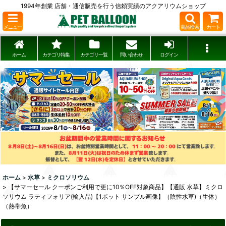
1994年創業 店舗・通信販売を行う信頼実績のアクアリウムショップ
メニュー
商品検索
カート
ホーム
カテゴリ特集
カテゴリ一覧
問い合わせ
ログイン
ホーム
>
水草
>
ミクロソリウム
>
【サマーセール クーポンご利用で更に10％OFF対象商品】【通販 水草】ミクロ
ソリウム ラティフォリア(輸入品)【1ポット サンプル画像】（陰性水草)（生体）
（熱帯魚）