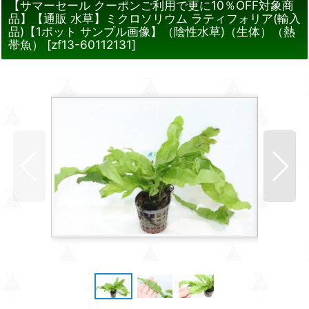
【サマーセール クーポンご利用で更に10％OFF対象商
品】【通販 水草】ミクロソリウム ラティフォリア(輸入
品)【1ポット サンプル画像】（陰性水草)（生体）（熱
帯魚）
[
zf13-60112131
]