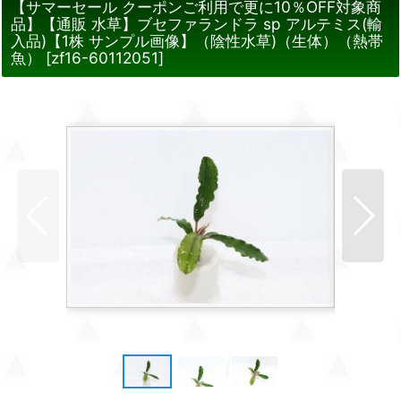
【サマーセール クーポンご利用で更に10％OFF対象商
品】【通販 水草】ブセファランドラ sp アルテミス(輸
入品)【1株 サンプル画像】（陰性水草)（生体）（熱帯
魚）
[
zf16-60112051
]