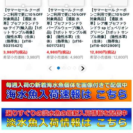
【サマーセール クーポ
【サマーセール クーポ
【サマーセール クーポ
ンご利用で更に10％OFF
ンご利用で更に10％OFF
ンご利用で更に10％OFF
対象商品】【通販 水
対象商品】【通販 水
対象商品】【通販 水
草】ブセファランドラ
草】ブセファランドラ
草】レア種 ブセファラ
sp テイア(輸入品)【1ポ
パープルウェーブ(輸入
ンドラ sp ピュペリオン
ット サンプル画像】
品)【1ポット サンプル画
グリーン【1ポット サン
（陰性水草)（生体）
像】（陰性水草)（生
プル画像】（陰性水草)
（熱帯魚）
[
zf16-
体）（熱帯魚）
[
zf16-
（生体）（熱帯魚）
50315421
]
60117281
]
[
zf16-60129091
]
3,980
円
(税込)
4,980
円
(税込)
12,800
円
(税込)
希望小売価格
:
3,980
円
希望小売価格
:
4,980
円
希望小売価格
:
12,800
円