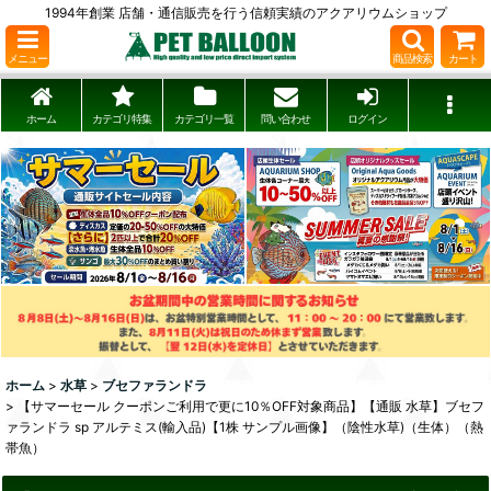
1994年創業 店舗・通信販売を行う信頼実績のアクアリウムショップ
メニュー
商品検索
カート
ホーム
カテゴリ特集
カテゴリ一覧
問い合わせ
ログイン
ホーム
>
水草
>
ブセファランドラ
>
【サマーセール クーポンご利用で更に10％OFF対象商品】【通販 水草】ブセフ
ァランドラ sp アルテミス(輸入品)【1株 サンプル画像】（陰性水草)（生体）（熱
帯魚）