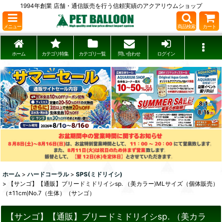
1994年創業 店舗・通信販売を行う信頼実績のアクアリウムショップ
メニュー
商品検索
カート
ホーム
カテゴリ特集
カテゴリ一覧
問い合わせ
ログイン
ホーム
>
ハードコーラル
>
SPS(ミドリイシ)
>
【サンゴ】【通販】ブリードミドリイシsp. （美カラー)MLサイズ（個体販売）
（±11cm)No.7（生体）（サンゴ）
【サンゴ】【通販】ブリードミドリイシsp. （美カラ