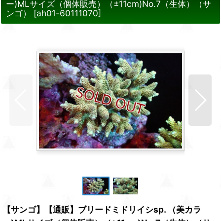
ー)MLサイズ（個体販売）（±11cm)No.7（生体）（サ
ンゴ）
[
ah01-60111070
]
【サンゴ】【通販】ブリードミドリイシsp. （美カラ