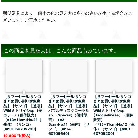
照明器具により、個体の色の見え方に多少の違いが生じる場合がご
ざいます。ご了承ください。
この商品を見た人は、こんな商品もみています。
【サマーセール サンゴ
【サマーセール サンゴ
【サマーセール サンゴ
まとめ買い割り対象商
まとめ買い割り対象商
まとめ買い割り対象商
品】【サンゴ】【通販】
品】【サンゴ】【通販】
品】【サンゴ】【通販】
Wildミドリイシsp. (美
バブルディスクコーラル
Wildミドリイシsp.
カラー)（個体販売）
sp.（Special)（個体販
(Jacquelineae）（個体
（±13x11cm)No.21（
売）（±2-
販売）
生体）（サンゴ）
3cm)No.11（生体）（サ
（±13x11cm)No.12（生
[
ah01-60705290
]
ンゴ）
[
ah14-
体）（サンゴ）
[
ah01-
60709640
]
60705200
]
19,800
円
(税込)