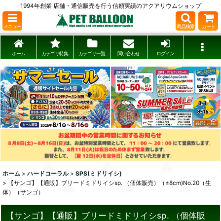
1994年創業 店舗・通信販売を行う信頼実績のアクアリウムショップ
メニュー
商品検索
カート
ホーム
カテゴリ特集
カテゴリ一覧
問い合わせ
ログイン
ホーム
>
ハードコーラル
>
SPS(ミドリイシ)
>
【サンゴ】【通販】ブリードミドリイシsp. （個体販売）（±8cm)No.20（生
体）（サンゴ）
【サンゴ】【通販】ブリードミドリイシsp. （個体販