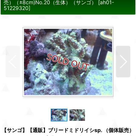
売）（±8cm)No.20（生体）（サンゴ）
[
ah01-
51229320
]
【サンゴ】【通販】ブリードミドリイシsp. （個体販売）