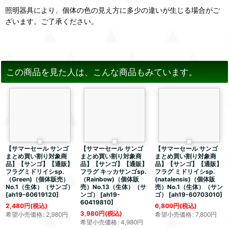
照明器具により、個体の色の見え方に多少の違いが生じる場合がご
ざいます。ご了承ください。
この商品を見た人は、こんな商品もみています。
【サマーセール サンゴ
【サマーセール サンゴ
【サマーセール サンゴ
まとめ買い割り対象商
まとめ買い割り対象商
まとめ買い割り対象商
品】【サンゴ】【通販】
品】【サンゴ】【通販】
品】【サンゴ】【通販】
フラグミドリイシsp.
フラグ キッカサンゴsp.
フラグ ミドリイシsp.
（Green)（個体販売）
（Rainbow)（個体販
(natalensis)（個体販
No.1（生体）（サンゴ）
売）No.13（生体）（サ
売）No.1（生体）（サン
[
ah19-60619120
]
ンゴ）
[
ah19-
ゴ）
[
ah19-60703010
]
60419810
]
2,480
円
(税込)
6,800
円
(税込)
3,980
円
(税込)
希望小売価格
:
2,980
円
希望小売価格
:
7,800
円
希望小売価格
:
4,980
円