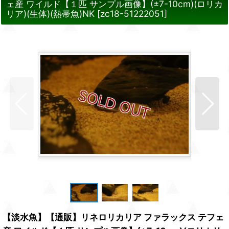
ェ産 ワイルド【１匹 サンプル画像】(±7-10cm)(ロリカ
リア)(生体)(熱帯魚)NK
[
zc18-51222051
]
【淡水魚】【通販】リネロリカリア ファラックス テフェ