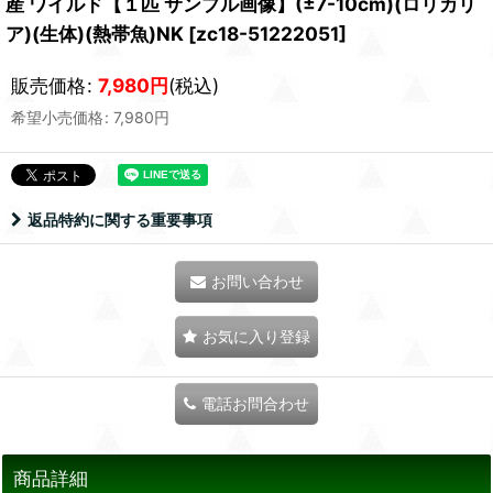
産 ワイルド【１匹 サンプル画像】(±7-10cm)(ロリカリ
ア)(生体)(熱帯魚)NK
[
zc18-51222051
]
販売価格
:
7,980
円
(税込)
希望小売価格
:
7,980
円
返品特約に関する重要事項
お問い合わせ
お気に入り登録
電話お問合わせ
商品詳細