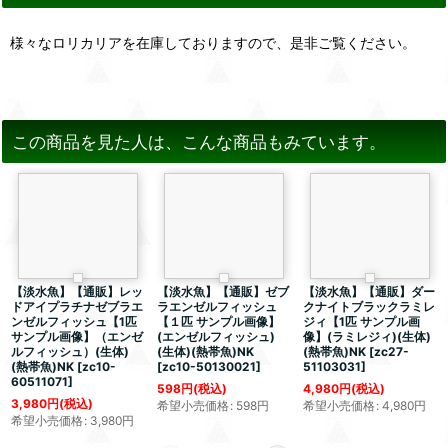
様々なロリカリアを在庫しておりますので、是非ご覧ください。
この商品を見た人は、こんな商品もみています。
【淡水魚】【通販】レッ
【淡水魚】【通販】ゼブ
【淡水魚】【通販】ダー
ドアイプラチナゼブラエ
ラエンゼルフィッシュ
クナイトブラックラミレ
ンゼルフィッシュ【1匹
【１匹 サンプル画像】
ジィ【1匹 サンプル画
サンプル画像】（エンゼ
(エンゼルフィッシュ)
像】(ラミレジィ)(生体)
ルフィッシュ）(生体)
(生体)(熱帯魚)NK
(熱帯魚)NK
[
zc27-
(熱帯魚)NK
[
zc10-
[
zc10-50130021
]
51103031
]
60511071
]
598
円
(税込)
4,980
円
(税込)
3,980
円
(税込)
希望小売価格
:
598
円
希望小売価格
:
4,980
円
希望小売価格
:
3,980
円