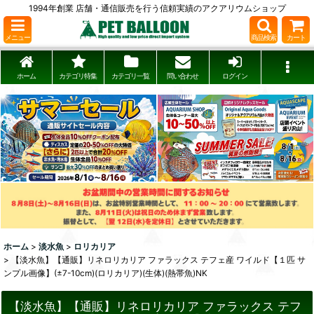
1994年創業 店舗・通信販売を行う信頼実績のアクアリウムショップ
メニュー
商品検索
カート
ホーム
カテゴリ特集
カテゴリ一覧
問い合わせ
ログイン
ホーム
>
淡水魚
>
ロリカリア
>
【淡水魚】【通販】リネロリカリア ファラックス テフェ産 ワイルド【１匹 サ
ンプル画像】(±7-10cm)(ロリカリア)(生体)(熱帯魚)NK
【淡水魚】【通販】リネロリカリア ファラックス テフ