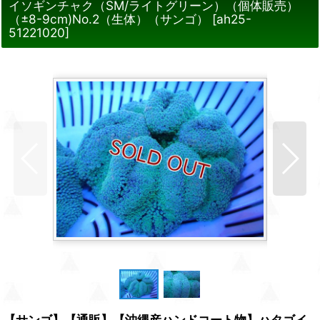
イソギンチャク（SM/ライトグリーン）（個体販売）
（±8-9cm)No.2（生体）（サンゴ）
[
ah25-
51221020
]
【サンゴ】【通販】【沖縄産ハンドコート物】ハタゴイ