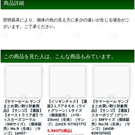
商品詳細
照明器具により、個体の色の見え方に多少の違いが生じる場合がご
ざいます。ご了承ください。
この商品を見た人は、こんな商品もみています。
【サマーセール サンゴ
【イソギンチャク】【通
【サマーセール サンゴ
まとめ買い割り対象商
販】L.Tアネモネ（ライ
まとめ買い割り対象商
品】【サンゴ】【通販】
トグリーン）Lサイズ
品】【サンゴ】【通販】
【オーストラリア産】ウ
（個体販売）（±15-
スターポリプ（グリー
ィスカーズコーラル
20cm)（生体）（サン
ン）SMサイズ（個体販
（SMサイズ）（個体販
ゴ）
[
zh25-51102171
]
売）No.16（生体）（サ
売）No.9（生体）（サ
ンゴ）
[
ah08-
5,980
円
(税込)
ンゴ）
[
ah07-
60610160
]