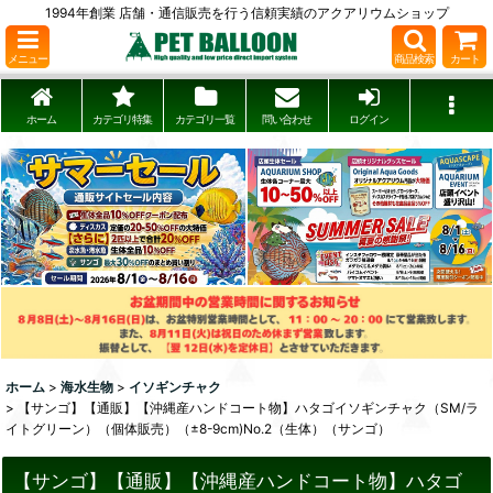
1994年創業 店舗・通信販売を行う信頼実績のアクアリウムショップ
メニュー
商品検索
カート
ホーム
カテゴリ特集
カテゴリ一覧
問い合わせ
ログイン
ホーム
>
海水生物
>
イソギンチャク
>
【サンゴ】【通販】【沖縄産ハンドコート物】ハタゴイソギンチャク（SM/ラ
イトグリーン）（個体販売）（±8-9cm)No.2（生体）（サンゴ）
【サンゴ】【通販】【沖縄産ハンドコート物】ハタゴ