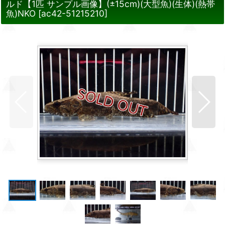
ルド【1匹 サンプル画像】(±15cm)(大型魚)(生体)(熱帯
魚)NKO
[
ac42-51215210
]