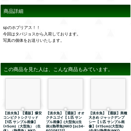
商品詳細
spのホプリアス！！
今回はタパジョスから入荷しております。
写真の個体をお送りいたします。
この商品を見た人は、こんな商品もみています。
【淡水魚】【通販】爆安
【淡水魚】【通販】オオ
【淡水魚】【通販】美種
コンビクトシクリッド
クチユゴイ【１匹 サン
大きめ ジャックデンプ
【1匹 サンプル画像】
プル画像】(大型魚)(生
シー【１匹 サンプル画
(±5cm)（大型魚）（生
体)(熱帯魚)NKO
[
zc34-
像】(±15cm)(大型魚)
体）（熱帯魚）NKO
60208121
]
(生体)(熱帯魚)NKO