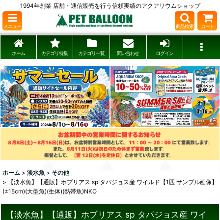
1994年創業 店舗・通信販売を行う信頼実績のアクアリウムショップ
メニュー
商品検索
カート
ホーム
カテゴリ特集
カテゴリ一覧
問い合わせ
ログイン
ホーム
>
淡水魚
>
その他
>
【淡水魚】【通販】ホプリアス sp タパジョス産 ワイルド【1匹 サンプル画像】
(±15cm)(大型魚)(生体)(熱帯魚)NKO
【淡水魚】【通販】ホプリアス sp タパジョス産 ワイ