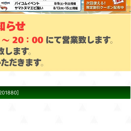
201880
]