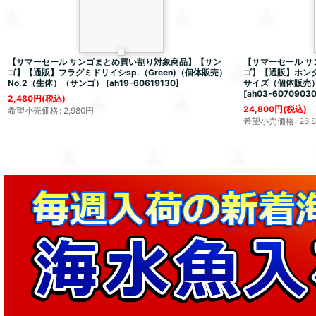
【サマーセール サンゴまとめ買い割り対象商品】【サン
【サマーセール 
ゴ】【通販】フラグミドリイシsp.（Green)（個体販売）
ゴ】【通販】ホンタコアシ
No.2（生体）（サンゴ）
[
ah19-60619130
]
サイズ（個体販売）（
[
ah03-6070903
2,480
円
(税込)
24,800
円
(税込)
希望小売価格
:
2,980
円
希望小売価格
:
26,