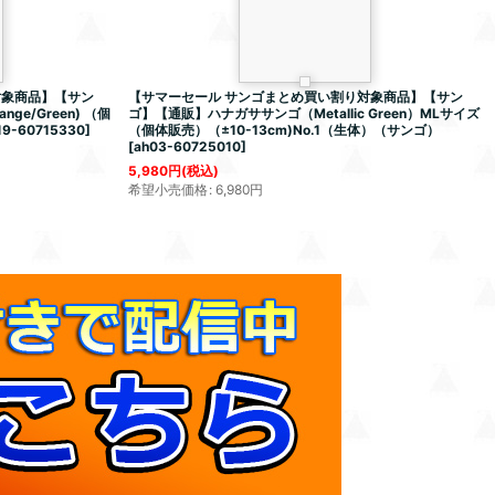
対象商品】【サン
【サマーセール サンゴまとめ買い割り対象商品】【サン
ge/Green) （個
ゴ】【通販】ハナガササンゴ（Metallic Green）MLサイズ
19-60715330
]
（個体販売）（±10-13cm)No.1（生体）（サンゴ）
[
ah03-60725010
]
5,980
円
(税込)
希望小売価格
:
6,980
円