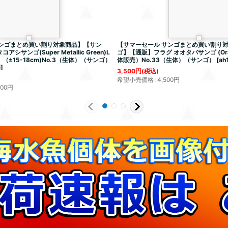
サンゴまとめ買い割り対象商品】【サン
【サマーセール サンゴまとめ買い割り
サンゴ(Super Metallic Green)L
ゴ】【通販】フラグ オオタバサンゴ (Oran
±15-18cm)No.3（生体）（サンゴ）
体販売）No.33（生体）（サンゴ）
[
ah
0
]
3,500
円
(税込)
希望小売価格
:
4,500
円
800
円