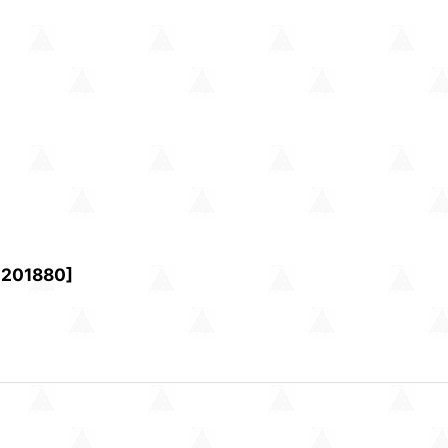
1201880
]