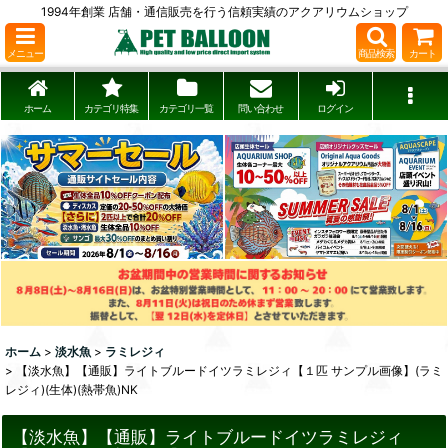
1994年創業 店舗・通信販売を行う信頼実績のアクアリウムショップ
メニュー
商品検索
カート
ホーム
カテゴリ特集
カテゴリ一覧
問い合わせ
ログイン
ホーム
>
淡水魚
>
ラミレジィ
>
【淡水魚】【通販】ライトブルードイツラミレジィ【１匹 サンプル画像】(ラミ
レジィ)(生体)(熱帯魚)NK
【淡水魚】【通販】ライトブルードイツラミレジィ