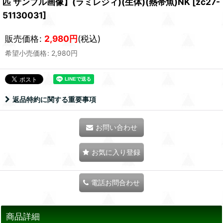
匹 サンプル画像】(ラミレジィ)(生体)(熱帯魚)NK
[
zc27-
51130031
]
販売価格
:
2,980
円
(税込)
希望小売価格
:
2,980
円
返品特約に関する重要事項
お問い合わせ
お気に入り登録
電話お問合わせ
商品詳細