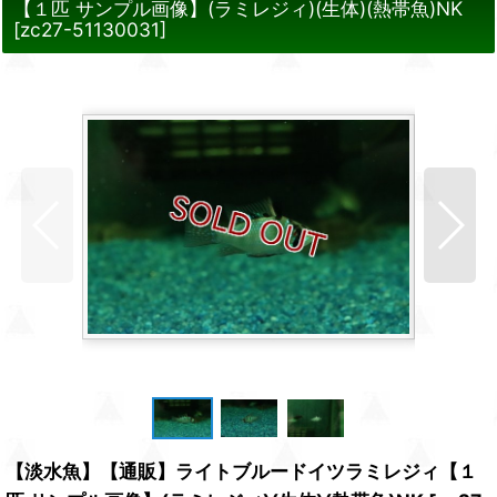
【１匹 サンプル画像】(ラミレジィ)(生体)(熱帯魚)NK
[
zc27-51130031
]
【淡水魚】【通販】ライトブルードイツラミレジィ【１