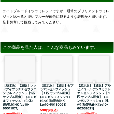
ライトブルードイツラミレジィですが、通常のブリリアントラミレ
ジィと比べると淡いブルーが体色に載るような表現かと思います。
是非飼育して観察してみてください。
この商品を見た人は、こんな商品もみています。
【淡水魚】【通販】レッ
【淡水魚】【通販】ゼブ
【淡水魚】【通販】アル
ドアイプラチナゼブラエ
ラエンゼルフィッシュ
ビノゴールデンスカラレ
ンゼルフィッシュ【1匹
【１匹 サンプル画像】
エンゼルフィッシュ【１
サンプル画像】（エンゼ
(エンゼルフィッシュ)
匹 サンプル画像】（エ
ルフィッシュ）(生体)
(生体)(熱帯魚)NK
ンゼルフィッシュ）(生
(熱帯魚)NK
[
zc10-
[
zc10-50130021
]
体)(熱帯魚)NK
[
zc10-
60511071
]
60208021
]
598
円
(税込)
3,980
円
(税込)
1,980
円
(税込)