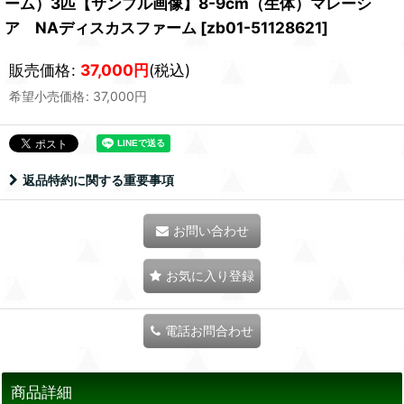
ーム）3匹【サンプル画像】8-9cm（生体）マレーシ
ア NAディスカスファーム
[
zb01-51128621
]
販売価格
:
37,000
円
(税込)
希望小売価格
:
37,000
円
返品特約に関する重要事項
お問い合わせ
お気に入り登録
電話お問合わせ
商品詳細