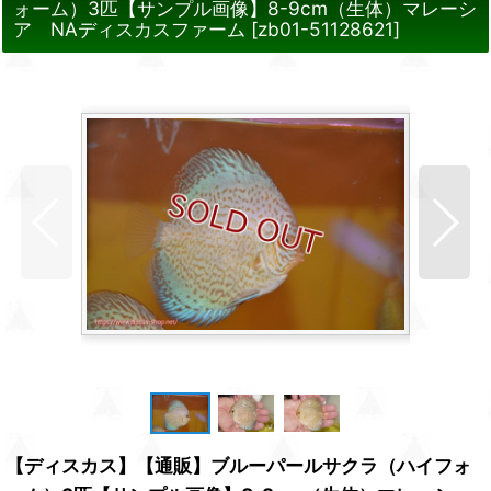
ォーム）3匹【サンプル画像】8-9cm（生体）マレーシ
ア NAディスカスファーム
[
zb01-51128621
]
【ディスカス】【通販】ブルーパールサクラ（ハイフォ